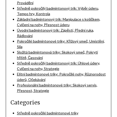
Provádění
Středně pokročilý badmintonový trik: Výběr úderu,
Tempo hry, Kontrola
Základní badmintonový trik: Manipulace s košíčkem,
Cvičení na nohy, Přesnost úderu
Úvodní badmintonový trik: Zápěstí, Přední ruka,
Rádlování
Pokročilé badmintonové triky: Křížový smeč, Umístění,
Síla
Složitá badmintonová triky: Skokový smeč, Pokrytí
hřiště, Časování
Středně pokročilý badmintonový trik: Úhlové údery,
Cvičení na nohy, Strategie
Elitní badmintonové triky: Pokročilé nohy, Různorodost
úderů, Očekávání
Profesionální badmintonové triky: Skokový servis,
Přesnost, Strategie
Categories
Středně pokročilé badmintonové triky