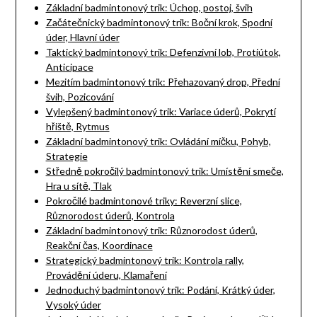
Základní badmintonový trik: Úchop, postoj, švih
Začátečnický badmintonový trik: Boční krok, Spodní
úder, Hlavní úder
Taktický badmintonový trik: Defenzivní lob, Protiútok,
Anticipace
Mezitím badmintonový trik: Přehazovaný drop, Přední
švih, Pozicování
Vylepšený badmintonový trik: Variace úderů, Pokrytí
hřiště, Rytmus
Základní badmintonový trik: Ovládání míčku, Pohyb,
Strategie
Středně pokročilý badmintonový trik: Umístění smeče,
Hra u sítě, Tlak
Pokročilé badmintonové triky: Reverzní slice,
Různorodost úderů, Kontrola
Základní badmintonový trik: Různorodost úderů,
Reakční čas, Koordinace
Strategický badmintonový trik: Kontrola rally,
Provádění úderu, Klamaření
Jednoduchý badmintonový trik: Podání, Krátký úder,
Vysoký úder