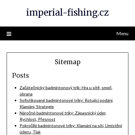
Skip
imperial-fishing.cz
to
content
Menu
Sitemap
Posts
Začátečnický badmintonový trik: Hra u sítě, smeč,
obrana
Sofistikované badmintonové triky: Rotující podání,
Klamání, Strategie
Náročné badmintonové triky: Zápasnický úder,
Rychlost, Přesnost
Pokročilé badmintonové triky: Klamání na síti, Umístění
úderu, Tlak