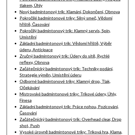
tlakem, Úhly
Nový badmintonový trik: Klamání, Dokončení, Obnova
Pokročilé badmintonové triky: Silný smeč, Vědomí
hřiště, Časování
Pokročilý badmintonový trik: Klamný servis, Spin,
Umístění
Základní badmintonový trik: Vědomí hřiště, Výběr
úderu, Anticipace
Zručný badmintonový trik: Údery do sítě, Rychlé
reflexy, Obnova
Začátečnický badmintonový trik: Techniky podání,
Strategie výměn, Umístění úderu
Odborné badmintonové triky: Klamný drop, Tlak,
Očekávání
Mistrovské badmintonové triky: Trikové údery, Úhly,
Finesa
Základní badmintonový trik: Práce nohou, Pozicování,
Časování
Začátečnický badmintonový trik: Overhead clear, Drop
shot, Push
Vysoké úrovně badmintonové triky: Triková hra, Klama,