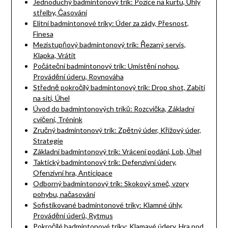
Jednoduchý badmintonový trik: Pozice na kurtu, Úhly
střelby, Časování
Elitní badmintonové triky: Úder za zády, Přesnost,
Finesa
Mezistupňový badmintonový trik: Řezaný servis,
Klapka, Vrátit
Počáteční badmintonový trik: Umístění nohou,
Provádění úderu, Rovnováha
Středně pokročilý badmintonový trik: Drop shot, Zabití
na síti, Úhel
Úvod do badmintonových triků: Rozcvička, Základní
cvičení, Trénink
Zručný badmintonový trik: Zpětný úder, Křížový úder,
Strategie
Základní badmintonový trik: Vrácení podání, Lob, Úhel
Taktický badmintonový trik: Defenzivní údery,
Ofenzivní hra, Anticipace
Odborný badmintonový trik: Skokový smeč, vzory
pohybu, načasování
Sofistikované badmintonové triky: Klamné úhly,
Provádění úderů, Rytmus
Pokročilé badmintonové triky: Klamavé údery, Hra pod