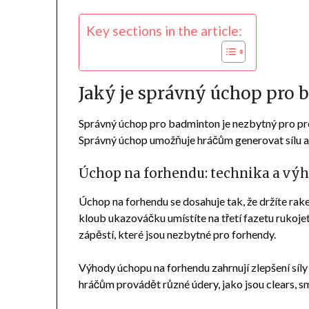
Key sections in the article:
Jaký je správný úchop pro
Správný úchop pro badminton je nezbytný pro pro
Správný úchop umožňuje hráčům generovat sílu a 
Úchop na forhendu: technika a vý
Úchop na forhendu se dosahuje tak, že držíte raket
kloub ukazováčku umístíte na třetí fazetu rukoje
zápěstí, které jsou nezbytné pro forhendy.
Výhody úchopu na forhendu zahrnují zlepšení síl
hráčům provádět různé údery, jako jsou clears, sm