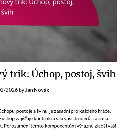
 trik: Úchop, postoj, švih
02/2026
by
Jan Novák
hopu, postoje a švihu, je zásadní pro každého hráče,
ý úchop zajišťuje kontrolu a sílu vašich úderů, zatímco
st. Porozumění těmto komponentům výrazně zlepší vaši