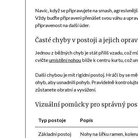
Navíc, když se připravujete na smash, agresivněj
Vždy buďte připraveni přenášet svou váhu a uprav
připravenost na další úder.
Časté chyby v postoji a jejich opra
Jednou z běžných chyb je stát příliš vzadu, což
cvičte
umístění nohou
blíže k centru kurtu, což um
Další chybou je mít rigidní postoj. Hráči by se 
ohyb, aby usnadnili pohyb. Pravidelně kontrolujte 
zůstanete obratní a vyvážení.
Vizuální pomůcky pro správný pos
Typ postoje
Popis
Základní postoj
Nohy na šířku ramen, kolen