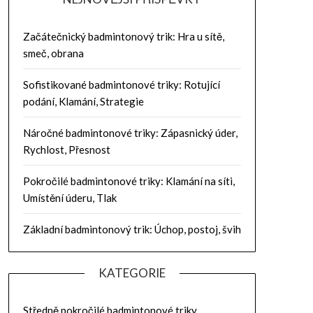
Začátečnický badmintonový trik: Hra u sítě,
smeč, obrana
Sofistikované badmintonové triky: Rotující
podání, Klamání, Strategie
Náročné badmintonové triky: Zápasnický úder,
Rychlost, Přesnost
Pokročilé badmintonové triky: Klamání na síti,
Umístění úderu, Tlak
Základní badmintonový trik: Úchop, postoj, švih
KATEGORIE
Středně pokročilé badmintonové triky