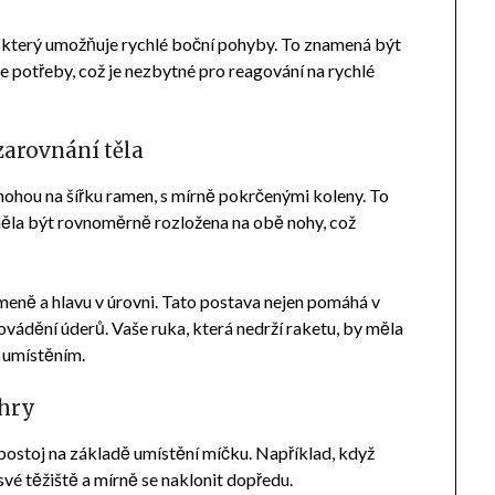
, který umožňuje rychlé boční pohyby. To znamená být
e potřeby, což je nezbytné pro reagování na rychlé
zarovnání těla
nohou na šířku ramen, s mírně pokrčenými koleny. To
 měla být rovnoměrně rozložena na obě nohy, což
římeně a hlavu v úrovni. Tato postava nejen pomáhá v
rovádění úderů. Vaše ruka, která nedrží raketu, by měla
 umístěním.
hry
ostoj na základě umístění míčku. Například, když
své těžiště a mírně se naklonit dopředu.