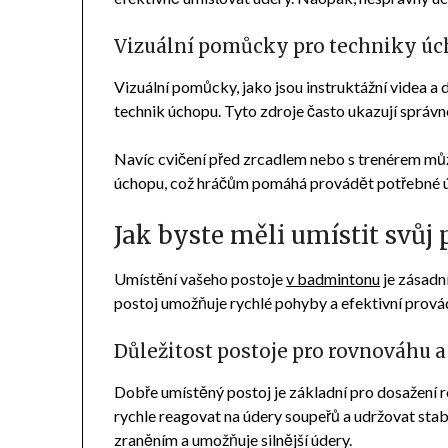
Vizuální pomůcky pro techniky ú
Vizuální pomůcky, jako jsou instruktážní videa a
technik úchopu. Tyto zdroje často ukazují správn
Navíc cvičení před zrcadlem nebo s trenérem m
úchopu, což hráčům pomáhá provádět potřebné úpr
Jak byste měli umístit svůj
Umístění vašeho postoje
v badmintonu
je zásadn
postoj umožňuje rychlé pohyby a efektivní prová
Důležitost postoje pro rovnováhu a
Dobře umístěný postoj je základní pro dosažení
rychle reagovat na údery soupeřů a udržovat st
zraněním a umožňuje silnější údery.