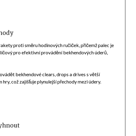
ýhody
kety proti směru hodinových ručiček, přičemž palec je
e klíčový pro efektivní provádění bekhendových úderů,
vádět bekhendové clears, drops a drives s větší
ry, což zajišťuje plynulejší přechody mezi údery.
vyhnout