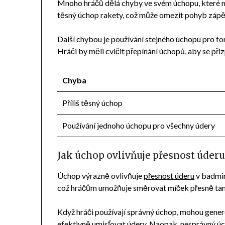
Mnoho hráčů dělá chyby ve svém úchopu, které mo
těsný úchop rakety, což může omezit pohyb zápěstí
Další chybou je používání stejného úchopu pro f
Hráči by měli cvičit přepínání úchopů, aby se p
Chyba
Příliš těsný úchop
Používání jednoho úchopu pro všechny údery
Jak úchop ovlivňuje přesnost úder
Úchop výrazně ovlivňuje
přesnost úderu
v badmin
což hráčům umožňuje směrovat míček přesně tam
Když hráči používají správný úchop, mohou genero
efektivně umisťovat údery. Naopak, nesprávný úc