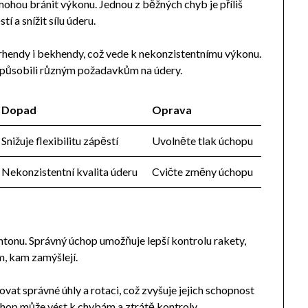
hou bránit výkonu. Jednou z běžných chyb je příliš
 a snížit sílu úderu.
orhendy i bekhendy, což vede k nekonzistentnímu výkonu.
řizpůsobili různým požadavkům na údery.
Dopad
Oprava
Snižuje flexibilitu zápěstí
Uvolněte tlak úchopu
Nekonzistentní kvalita úderu
Cvičte změny úchopu
u
tonu. Správný úchop umožňuje lepší kontrolu rakety,
, kam zamýšlejí.
vat správné úhly a rotaci, což zvyšuje jejich schopnost
hop může vést k chybám a ztrátě kontroly.