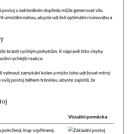
ší postoj s nakloněním dopředu může generovat sílu.
it umístění nohou, abyste udrželi optimální rovnováhu a
vy
 může bránit rychlým pohybům. K nápravě této chyby
ožní rychlejší reakce.
měli vyhnout zamykání kolen a místo toho udržovat mírný
svůj postoj během tréninku, abyste zajistili, že
toj
Vizuální pomůcka
a pokrčená, trup vzpřímený.