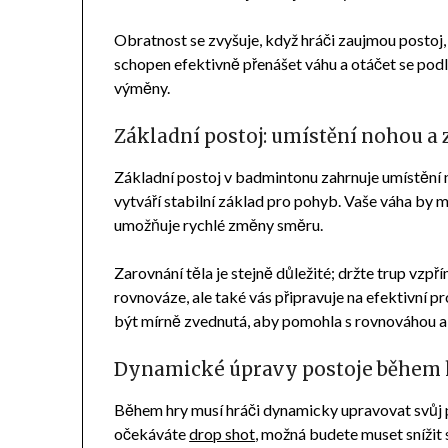
Obratnost se zvyšuje, když hráči zaujmou postoj
schopen efektivně přenášet váhu a otáčet se podl
výměny.
Základní postoj: umístění nohou a 
Základní postoj v badmintonu zahrnuje umístění 
vytváří stabilní základ pro pohyb. Vaše váha by
umožňuje rychlé změny směru.
Zarovnání těla je stejně důležité; držte trup vzp
rovnováze, ale také vás připravuje na efektivní p
být mírně zvednutá, aby pomohla s rovnováhou a
Dynamické úpravy postoje během 
Během hry musí hráči dynamicky upravovat svůj p
očekáváte
drop shot
, možná budete muset snížit 