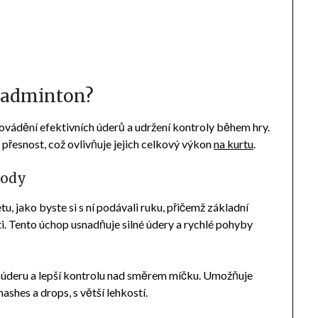
 badminton?
vádění efektivních úderů a udržení kontroly během hry.
přesnost, což ovlivňuje jejich celkový výkon
na kurtu
.
hody
u, jako byste si s ní podávali ruku, přičemž základní
ti. Tento úchop usnadňuje silné údery a rychlé pohyby
y úderu a lepší kontrolu nad směrem míčku. Umožňuje
ashes a drops, s větší lehkostí.