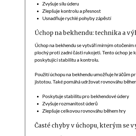
Zvyšuje sílu úderu
Zlepšuje kontrolu a přesnost
Usnadňuje rychlé pohyby zápěstí
Úchop na bekhendu: technika a v
Úchop na bekhendu se vytváří mírným otočením ra
plochý proti zadní části rukojeti. Tento úchop j
poskytující stabilitu a kontrolu.
Použití úchopu na bekhendu umožňuje hráčům pro
jistotou. Také pomáhá udržovat rovnováhu během h
Poskytuje stabilitu pro bekhendové údery
Zvyšuje rozmanitost úderů
Zlepšuje celkovou rovnováhu během hry
Časté chyby v úchopu, kterým se 