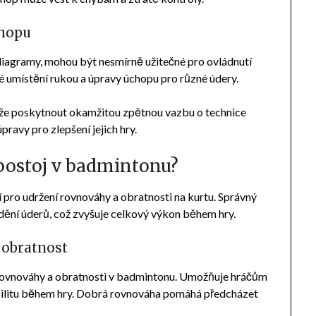
chopu
 diagramy, mohou být nesmírně užitečné pro ovládnutí
é umístění rukou a úpravy úchopu pro různé údery.
ůže poskytnout okamžitou zpětnou vazbu o technice
avy pro zlepšení jejich hry.
 postoj v badmintonu?
í pro udržení rovnováhy a obratnosti na kurtu. Správný
dění úderů, což zvyšuje celkový výkon během hry.
 obratnost
 rovnováhy a obratnosti v badmintonu. Umožňuje hráčům
abilitu během hry. Dobrá rovnováha pomáhá předcházet