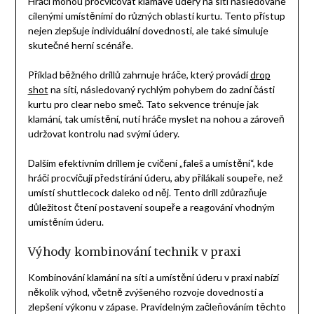
Hráči mohou procvičovat klamavé údery na síti následované
cílenými umístěními do různých oblastí kurtu. Tento přístup
nejen zlepšuje individuální dovednosti, ale také simuluje
skutečné herní scénáře.
Příklad běžného drillů zahrnuje hráče, který provádí
drop
shot
na síti, následovaný rychlým pohybem do zadní části
kurtu pro clear nebo smeč. Tato sekvence trénuje jak
klamání, tak umístění, nutí hráče myslet na nohou a zároveň
udržovat kontrolu nad svými údery.
Dalším efektivním drillem je cvičení „faleš a umístění“, kde
hráči procvičují předstírání úderu, aby přilákali soupeře, než
umístí shuttlecock daleko od něj. Tento drill zdůrazňuje
důležitost čtení postavení soupeře a reagování vhodným
umístěním úderu.
Výhody kombinování technik v praxi
Kombinování klamání na síti a umístění úderu v praxi nabízí
několik výhod, včetně zvýšeného rozvoje dovedností a
zlepšení výkonu v zápase. Pravidelným začleňováním těchto