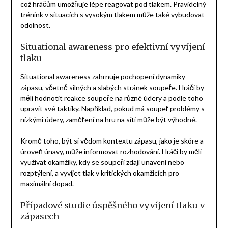
což hráčům umožňuje lépe reagovat pod tlakem. Pravidelný
trénink v situacích s vysokým tlakem může také vybudovat
odolnost.
Situational awareness pro efektivní vyvíjení
tlaku
Situational awareness zahrnuje pochopení dynamiky
zápasu, včetně silných a slabých stránek soupeře. Hráči by
měli hodnotit reakce soupeře na různé údery a podle toho
upravit své taktiky. Například, pokud má soupeř problémy s
nízkými údery, zaměření na hru na síti může být výhodné.
Kromě toho, být si vědom kontextu zápasu, jako je skóre a
úroveň únavy, může informovat rozhodování. Hráči by měli
využívat okamžiky, kdy se soupeři zdají unavení nebo
rozptýlení, a vyvíjet tlak v kritických okamžicích pro
maximální dopad.
Případové studie úspěšného vyvíjení tlaku v
zápasech