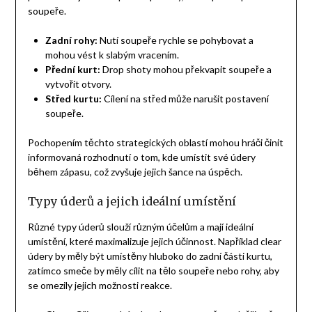
soupeře.
Zadní rohy:
Nutí soupeře rychle se pohybovat a
mohou vést k slabým vracením.
Přední kurt:
Drop shoty mohou překvapit soupeře a
vytvořit otvory.
Střed kurtu:
Cílení na střed může narušit postavení
soupeře.
Pochopením těchto strategických oblastí mohou hráči činit
informovaná rozhodnutí o tom, kde umístit své údery
během zápasu, což zvyšuje jejich šance na úspěch.
Typy úderů a jejich ideální umístění
Různé typy úderů slouží různým účelům a mají ideální
umístění, které maximalizuje jejich účinnost. Například clear
údery by měly být umístěny hluboko do zadní části kurtu,
zatímco smeče by měly cílit na tělo soupeře nebo rohy, aby
se omezily jejich možnosti reakce.