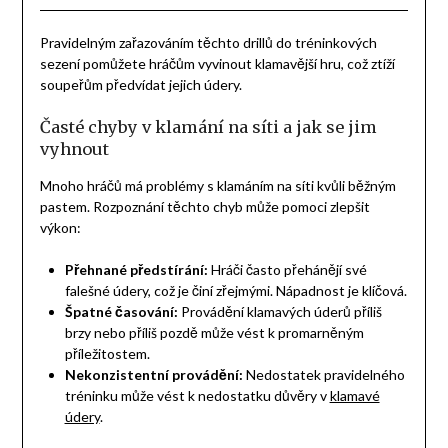
Pravidelným zařazováním těchto drillů do tréninkových
sezení pomůžete hráčům vyvinout klamavější hru, což ztíží
soupeřům předvídat jejich údery.
Časté chyby v klamání na síti a jak se jim
vyhnout
Mnoho hráčů má problémy s klamáním na síti kvůli běžným
pastem. Rozpoznání těchto chyb může pomoci zlepšit
výkon:
Přehnané předstírání:
Hráči často přehánějí své
falešné údery, což je činí zřejmými. Nápadnost je klíčová.
Špatné časování:
Provádění klamavých úderů příliš
brzy nebo příliš pozdě může vést k promarněným
příležitostem.
Nekonzistentní provádění:
Nedostatek pravidelného
tréninku může vést k nedostatku důvěry v
klamavé
údery
.