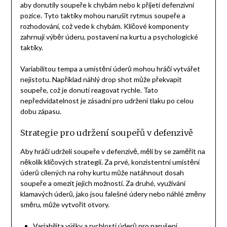
aby donutily soupeře k chybám nebo k přijetí defenzivní
pozice. Tyto taktiky mohou narušit rytmus soupeře a
rozhodování, což vede k chybám. Klíčové komponenty
zahrnují výběr úderu, postavení na kurtu a psychologické
taktiky.
Variabilitou tempa a umístění úderů mohou hráči vytvářet
nejistotu. Například náhlý drop shot může překvapit
soupeře, což je donutí reagovat rychle. Tato
nepředvídatelnost je zásadní pro udržení tlaku po celou
dobu zápasu.
Strategie pro udržení soupeřů v defenzivě
Aby hráči udrželi soupeře v defenzivě, měli by se zaměřit na
několik klíčových strategií. Za prvé, konzistentní umístění
úderů cílených na rohy kurtu může natáhnout dosah
soupeře a omezit jejich možnosti. Za druhé, využívání
klamavých úderů, jako jsou falešné údery nebo náhlé změny
směru, může vytvořit otvory.
Variabilita výšky a rychlosti úderů pro narušení