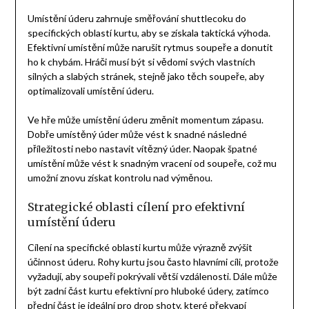
Umístění úderu zahrnuje směřování shuttlecoku do
specifických oblastí kurtu, aby se získala taktická výhoda.
Efektivní umístění může narušit rytmus soupeře a donutit
ho k chybám. Hráči musí být si vědomi svých vlastních
silných a slabých stránek, stejně jako těch soupeře, aby
optimalizovali umístění úderu.
Ve hře může umístění úderu změnit momentum zápasu.
Dobře umístěný úder může vést k snadné následné
příležitosti nebo nastavit vítězný úder. Naopak špatné
umístění může vést k snadným vracení od soupeře, což mu
umožní znovu získat kontrolu nad výměnou.
Strategické oblasti cílení pro efektivní
umístění úderu
Cílení na specifické oblasti kurtu může výrazně zvýšit
účinnost úderu. Rohy kurtu jsou často hlavními cíli, protože
vyžadují, aby soupeři pokrývali větší vzdálenosti. Dále může
být zadní část kurtu efektivní pro hluboké údery, zatímco
přední část je ideální pro drop shoty, které překvapí