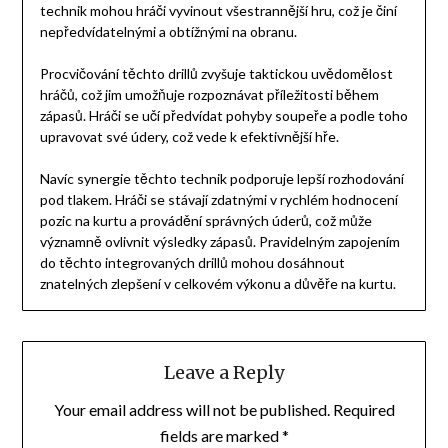
technik mohou hráči vyvinout všestrannější hru, což je činí
nepředvídatelnými a obtížnými na obranu.
Procvičování těchto drillů zvyšuje taktickou uvědomělost
hráčů, což jim umožňuje rozpoznávat příležitosti během
zápasů. Hráči se učí předvídat pohyby soupeře a podle toho
upravovat své údery, což vede k efektivnější hře.
Navíc synergie těchto technik podporuje lepší rozhodování
pod tlakem. Hráči se stávají zdatnými v rychlém hodnocení
pozic na kurtu a provádění správných úderů, což může
významně ovlivnit výsledky zápasů. Pravidelným zapojením
do těchto integrovaných drillů mohou dosáhnout
znatelných zlepšení v celkovém výkonu a důvěře na kurtu.
Leave a Reply
Your email address will not be published.
Required
fields are marked
*