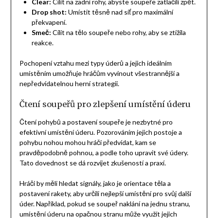
Clear:
Cílit na zadní rohy, abyste soupeře zatlačili zpět.
Drop shot:
Umístit těsně nad síť pro maximální
překvapení.
Smeč:
Cílit na tělo soupeře nebo rohy, aby se ztížila
reakce.
Pochopení vztahu mezi typy úderů a jejich ideálním
umístěním umožňuje hráčům vyvinout všestrannější a
nepředvídatelnou herní strategii.
Čtení soupeřů pro zlepšení umístění úderu
Čtení pohybů a postavení soupeře je nezbytné pro
efektivní umístění úderu. Pozorováním jejich postoje a
pohybu nohou mohou hráči předvídat, kam se
pravděpodobně pohnou, a podle toho upravit své údery.
Tato dovednost se dá rozvíjet zkušeností a praxí.
Hráči by měli hledat signály, jako je orientace těla a
postavení rakety, aby určili nejlepší umístění pro svůj další
úder. Například, pokud se soupeř naklání na jednu stranu,
umístění úderu na opačnou stranu může využít jejich