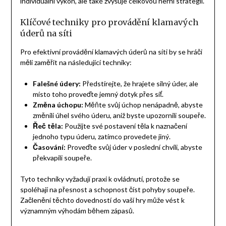
individuální výkon, ale také zvyšuje celkovou herní strategii.
Klíčové techniky pro provádění klamavých
úderů na síti
Pro efektivní provádění klamavých úderů na síti by se hráči
měli zaměřit na následující techniky:
Falešné údery:
Předstírejte, že hrajete silný úder, ale
místo toho proveďte jemný dotyk přes síť.
Změna úchopu:
Měňte svůj úchop nenápadně, abyste
změnili úhel svého úderu, aniž byste upozornili soupeře.
Řeč těla:
Použijte své postavení těla k naznačení
jednoho typu úderu, zatímco provedete jiný.
Časování:
Proveďte svůj úder v poslední chvíli, abyste
překvapili soupeře.
Tyto techniky vyžadují praxi k ovládnutí, protože se
spoléhají na přesnost a schopnost číst pohyby soupeře.
Začlenění těchto dovedností do vaší hry může vést k
významným výhodám během zápasů.