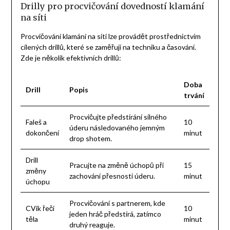
Drilly pro procvičování dovedností klamání
na síti
Procvičování klamání na síti lze provádět prostřednictvím
cílených drillů, které se zaměřují na techniku a časování.
Zde je několik efektivních drillů:
Doba
Drill
Popis
trvání
Procvičujte předstírání silného
Faleš a
10
úderu následovaného jemným
dokončení
minut
drop shotem.
Drill
Pracujte na změně úchopů při
15
změny
zachování přesnosti úderu.
minut
úchopu
Procvičování s partnerem, kde
CVik řeči
10
jeden hráč předstírá, zatímco
těla
minut
druhý reaguje.