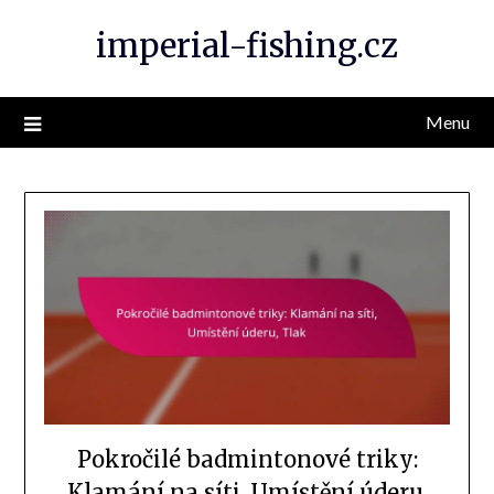
Skip
imperial-fishing.cz
to
content
Menu
Pokročilé badmintonové triky:
Klamání na síti, Umístění úderu,