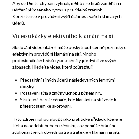
Aby se těmto chybám vyhnuli, měli by se hráči zaměřit na
udržení přirozeného rytmu a pravidelný trénink.
Konzistence v provádění zvýší účinnost vašich klamavých
úderů.
Video ukázky efektivního klamání na síti
Sledování video ukázek může poskytnout cenné poznatky o
efektivním provádění klamání na síti. Mnoho
profesionálních hráčů tyto techniky předvádí ve svých
zápasech. Hledejte videa, která zdůrazňují:
Předstírání silných úderů následovaných jemnými
dotyky.
Postavení těla a změny úchopu během hry.
Skutečné herní scénáře, kde klamání na síti vede k
příležitostem ke skórování.
Tyto zdroje mohou sloužit jako praktické příklady, které je
třeba napodobit během tréninku, což pomůže hráčům
zdokonalit jejich dovednosti a strategie v klamání na síti.