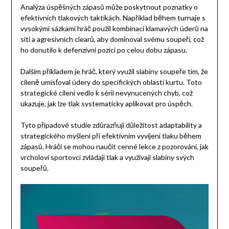
Analýza úspěšných zápasů může poskytnout poznatky o
efektivních tlakových taktikách. Například během turnaje s
vysokými sázkami hráč použil kombinaci klamavých úderů na
síti a agresivních clearů, aby dominoval svému soupeři, což
ho donutilo k defenzivní pozici po celou dobu zápasu.
Dalším příkladem je hráč, který využil slabiny soupeře tím, že
cíleně umisťoval údery do specifických oblastí kurtu. Toto
strategické cílení vedlo k sérii nevynucených chyb, což
ukazuje, jak lze tlak systematicky aplikovat pro úspěch.
Tyto případové studie zdůrazňují důležitost adaptability a
strategického myšlení při efektivním vyvíjení tlaku během
zápasů. Hráči se mohou naučit cenné lekce z pozorování, jak
vrcholoví sportovci zvládají tlak a využívají slabiny svých
soupeřů.