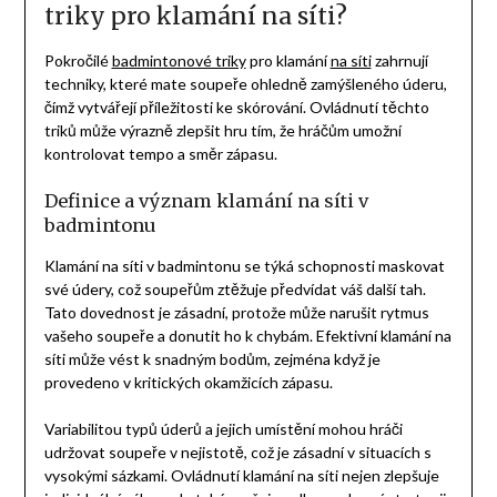
triky pro klamání na síti?
Pokročilé
badmintonové triky
pro klamání
na síti
zahrnují
techniky, které mate soupeře ohledně zamýšleného úderu,
čímž vytvářejí příležitosti ke skórování. Ovládnutí těchto
triků může výrazně zlepšit hru tím, že hráčům umožní
kontrolovat tempo a směr zápasu.
Definice a význam klamání na síti v
badmintonu
Klamání na síti v badmintonu se týká schopnosti maskovat
své údery, což soupeřům ztěžuje předvídat váš další tah.
Tato dovednost je zásadní, protože může narušit rytmus
vašeho soupeře a donutit ho k chybám. Efektivní klamání na
síti může vést k snadným bodům, zejména když je
provedeno v kritických okamžicích zápasu.
Variabilitou typů úderů a jejich umístění mohou hráči
udržovat soupeře v nejistotě, což je zásadní v situacích s
vysokými sázkami. Ovládnutí klamání na síti nejen zlepšuje