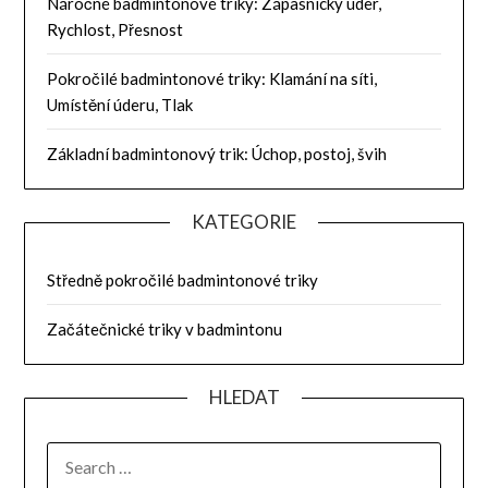
Náročné badmintonové triky: Zápasnický úder,
Rychlost, Přesnost
Pokročilé badmintonové triky: Klamání na síti,
Umístění úderu, Tlak
Základní badmintonový trik: Úchop, postoj, švih
KATEGORIE
Středně pokročilé badmintonové triky
Začátečnické triky v badmintonu
HLEDAT
SEARCH
FOR: