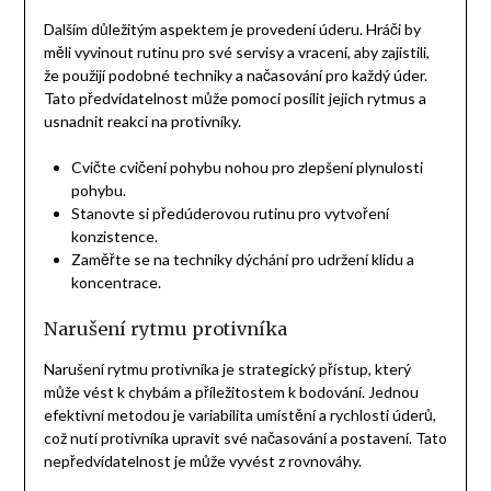
Dalším důležitým aspektem je provedení úderu. Hráči by
měli vyvinout rutinu pro své servisy a vracení, aby zajistili,
že použijí podobné techniky a načasování pro každý úder.
Tato předvídatelnost může pomoci posílit jejich rytmus a
usnadnit reakci na protivníky.
Cvičte cvičení pohybu nohou pro zlepšení plynulosti
pohybu.
Stanovte si předúderovou rutinu pro vytvoření
konzistence.
Zaměřte se na techniky dýchání pro udržení klidu a
koncentrace.
Narušení rytmu protivníka
Narušení rytmu protivníka je strategický přístup, který
může vést k chybám a příležitostem k bodování. Jednou
efektivní metodou je variabilita umístění a rychlosti úderů,
což nutí protivníka upravit své načasování a postavení. Tato
nepředvídatelnost je může vyvést z rovnováhy.