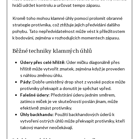
hráči udržet kontrolu a určovat tempo zápasu.
Kromě toho mohou klamné úhly pomoci prolomit obranné
strategie protivníka, což ztěžuje jejich předvídání dalšího
pohybu. Tato nepředvídatelnost může vést k příležitostem
k bodování, zejména v rozhodujících momentech zápasu.
Běžné techniky klamných úhlů
Údery přes celé hřiště:
Úder míčku diagonálně přes
hřiště může vytvořit zmatek, zejména když je proveden
s náhlou změnou úhlu.
Pády:
Dobře umístěný drop shot z vysoké pozice může
protivníky překvapit a donutit je spěchat vpřed.
Falešné údery:
Předstírání úderu jedním směrem,
zatímco míček je ve skutečnosti poslán jinam, může
efektivně zmást protivníky.
Úhly backhandu:
Použití backhandových úderů k
vytvoření ostrých úhlů může překvapit protivníky, kteří
takový manévr neočekávají.