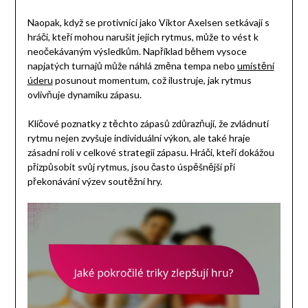
Naopak, když se protivníci jako Viktor Axelsen setkávají s
hráči, kteří mohou narušit jejich rytmus, může to vést k
neočekávaným výsledkům. Například během vysoce
napjatých turnajů může náhlá změna tempa nebo
umístění
úderu
posunout momentum, což ilustruje, jak rytmus
ovlivňuje dynamiku zápasu.
Klíčové poznatky z těchto zápasů zdůrazňují, že zvládnutí
rytmu nejen zvyšuje individuální výkon, ale také hraje
zásadní roli v celkové strategii zápasu. Hráči, kteří dokážou
přizpůsobit svůj rytmus, jsou často úspěšnější při
překonávání výzev soutěžní hry.