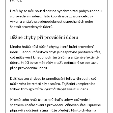
rytmus.
Hráči by se měli soustředit na synchronizaci pohybu nohou
s provedením úderu. Tato koordinace zvyšuje celkový
výkon a snižuje pravděpodobnost uspěchaných nebo
špatně provedených úderů.
Běžné chyby při provádění úderu
Mnoho hráčů dělá běžné chyby, které brání provedení
úderu. Jednou z častých chyb je nesprávné postavení těla,
což může vést k nepohodlným úhlům a snížené efektivitě
úderu. Hráči by se měli vždy snažit optimálně se postavit
před provedením úderu.
Další častou chybou je zanedbávání follow-through, což
může vést ke ztrátě síly a směru. Zajištění kompletního
follow-through může výrazně zlepšit kvalitu úderu.
Kromě toho hráči často spěchají s údery, což vede k
špatnému načasování a provedení. Věnování času správné
přípravě a udržení rytmu může předejít těmto chybám a