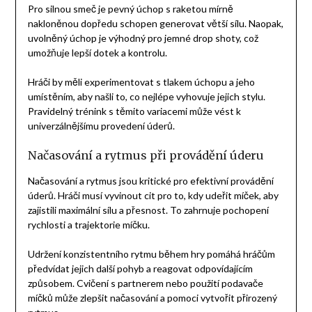
Pro silnou smeč je pevný úchop s raketou mírně
nakloněnou dopředu schopen generovat větší sílu. Naopak,
uvolněný úchop je výhodný pro jemné drop shoty, což
umožňuje lepší dotek a kontrolu.
Hráči by měli experimentovat s tlakem úchopu a jeho
umístěním, aby našli to, co nejlépe vyhovuje jejich stylu.
Pravidelný trénink s těmito variacemi může vést k
univerzálnějšímu provedení úderů.
Načasování a rytmus při provádění úderu
Načasování a rytmus jsou kritické pro efektivní provádění
úderů. Hráči musí vyvinout cit pro to, kdy udeřit míček, aby
zajistili maximální sílu a přesnost. To zahrnuje pochopení
rychlosti a trajektorie míčku.
Udržení konzistentního rytmu během hry pomáhá hráčům
předvídat jejich další pohyb a reagovat odpovídajícím
způsobem. Cvičení s partnerem nebo použití podavače
míčků může zlepšit načasování a pomoci vytvořit přirozený