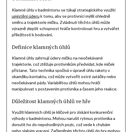
Klamné úhly v badmintonu se týkají strategického využití
umístění úderu
k tomu, aby se protivníci mýlili ohledně
směru a trajektorie míčku. Zvládnutí těchto úhlů může
výrazně zlepšit schopnost hráče kontrolovat hru a vytvářet
příležitosti k bodování.
Definice klamných úhlů
Klamné úhly zahrnují údery míčku na neočekávané
trajektorie, což ztěžuje protivníkům předvídat, kde míček
přistane. Tato technika spočívá v úpravě úhlu rakety v
okamžiku kontaktu, což může vytvořit ostré zatáčky nebo
neočekávané pády. Variabilitou úhlů mohou hráči
manipulovat s postavením protivníka a časem jeho reakce.
Důležitost klamných úhlů ve hře
Využití klamných úhlů je klíčové pro získání konkurenční
výhody v badmintonu. Mohou narušit rytmus protivníka a
donutit ho do nepohodlných pozic, což vede k chybám
nebo slabým vracení. Začleněním těchto úhlů do hry mohou