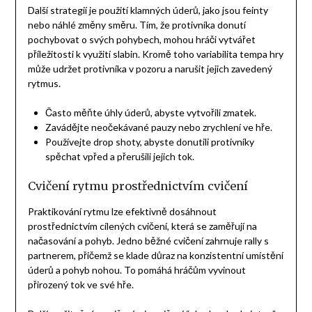
Další strategií je použití klamných úderů, jako jsou feinty
nebo náhlé změny směru. Tím, že protivníka donutí
pochybovat o svých pohybech, mohou hráči vytvářet
příležitosti k využití slabin. Kromě toho variabilita tempa hry
může udržet protivníka v pozoru a narušit jejich zavedený
rytmus.
Často měňte úhly úderů, abyste vytvořili zmatek.
Zavádějte neočekávané pauzy nebo zrychlení ve hře.
Používejte drop shoty, abyste donutili protivníky
spěchat vpřed a přerušili jejich tok.
Cvičení rytmu prostřednictvím cvičení
Praktikování rytmu lze efektivně dosáhnout
prostřednictvím cílených cvičení, která se zaměřují na
načasování a pohyb. Jedno běžné cvičení zahrnuje rally s
partnerem, přičemž se klade důraz na konzistentní umístění
úderů a pohyb nohou. To pomáhá hráčům vyvinout
přirozený tok ve své hře.