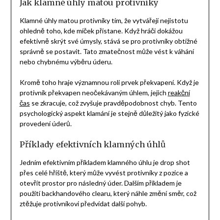
Jak klamné úhly matou protivníky
Klamné úhly matou protivníky tím, že vytvářejí nejistotu
ohledně toho, kde míček přistane. Když hráči dokážou
efektivně skrýt své úmysly, stává se pro protivníky obtížné
správně se postavit. Tato zmatečnost může vést k váhání
nebo chybnému výběru úderu.
Kromě toho hraje významnou roli prvek překvapení. Když je
protivník překvapen neočekávaným úhlem, jejich
reakční
čas
se zkracuje, což zvyšuje pravděpodobnost chyb. Tento
psychologický aspekt klamání je stejně důležitý jako fyzické
provedení úderů.
Příklady efektivních klamných úhlů
Jedním efektivním příkladem klamného úhlu je drop shot
přes celé hřiště, který může vyvést protivníky z pozice a
otevřít prostor pro následný úder. Dalším příkladem je
použití backhandového clearu, který náhle změní směr, což
ztěžuje protivníkovi předvídat další pohyb.