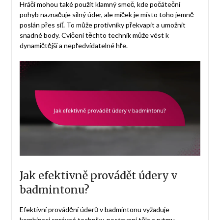
Hráči mohou také použít klamný smeč, kde počáteční
pohyb naznačuje silný úder, ale míček je místo toho jemně
poslán přes síť. To může protivníky překvapit a umožnit
snadné body. Cvičení těchto technik může vést k
dynamičtější a nepředvídatelné hře.
Jak efektivně provádět údery v
badmintonu?
Efektivní provádění úderů v badmintonu vyžaduje
kombinaci správné techniky, postavení těla a rytmu.