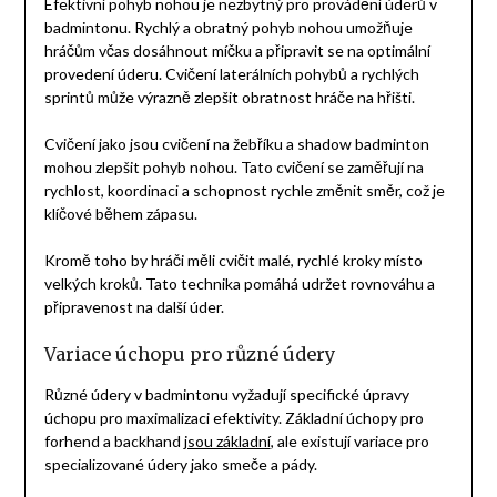
Efektivní pohyb nohou je nezbytný pro provádění úderů v
badmintonu. Rychlý a obratný pohyb nohou umožňuje
hráčům včas dosáhnout míčku a připravit se na optimální
provedení úderu. Cvičení laterálních pohybů a rychlých
sprintů může výrazně zlepšit obratnost hráče na hřišti.
Cvičení jako jsou cvičení na žebříku a shadow badminton
mohou zlepšit pohyb nohou. Tato cvičení se zaměřují na
rychlost, koordinaci a schopnost rychle změnit směr, což je
klíčové během zápasu.
Kromě toho by hráči měli cvičit malé, rychlé kroky místo
velkých kroků. Tato technika pomáhá udržet rovnováhu a
připravenost na další úder.
Variace úchopu pro různé údery
Různé údery v badmintonu vyžadují specifické úpravy
úchopu pro maximalizaci efektivity. Základní úchopy pro
forhend a backhand
jsou základní
, ale existují variace pro
specializované údery jako smeče a pády.