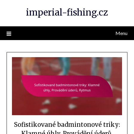
Skip
imperial-fishing.cz
to
content
Menu
Sofistikované badmintonové triky:
Klamné úhly, Provádění úderů,