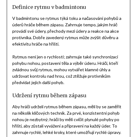
Definice rytmu v badmintonu
V badmintonu se rytmus týká toku a načasování pohybů a
úderů hráče během zápasu. Zahrnuje tempo, jakým hráč
provádí své údery, přechody mezi údery a reakce na akce
protivníka. Dobře zavedený rytmus může zvýšit důvěru a
efektivitu hráče na hřišti.
Rytmus není jen o rychlosti; zahrnuje také synchronizaci
pohybu nohou, postavení těla a výběr úderu. Hráči, kteří
zvládnou svůj rytmus, mohou vytvářet klamné úhly a
udržovat kontrolu nad hrou, což ztěžuje protivníkům
předvídat jejich další pohyb.
Udržení rytmu během zápasu
Aby hráči udrželi rytmus během zápasu, měli by se zaměřit
na několik klíčových technik. Za prvé, konzistentní pohyb
nohou je nezbytný; hráči by měli cvičit plynulé pohyby po
hřišti, aby zůstali vyvážení a připraveni na každý úder. To
zahrnuje rychlé, lehké kroky, které umožňují rychlé úpravy.