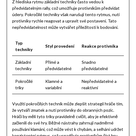
Z hlediska rytmu základní techniky často vedou k
předvídatelným rally, což umožňuje protivníkům předvídat
údery. Pokročilé techniky však narušují tento rytmus, nutí
protivníky rychle reagovat a upravit své postavení. Tato
nepředvídatelnost může vytvářet příležitosti k bodování.
Typ
Styl provedení
Reakce protivníka
techniky
Základní
Přímé a
Snadno
techniky
předvídatelné
předvídatelné
Pokročilé
Klamné a
Nepředvídatelné a
triky
variabilní
reaktivní
Využití pokročilých technik může zlepšit strategii hráče tím,
že vytváří zmatek a nutí protivníky do obranných pozic.
Hráči by měli tyto triky pravidelně cvičit, aby je efektivně
začlenili do své hry. Běžné nástrahy zahrnují nadměrné
používání klamání, což může vést k chybám, a selhání udržet
konzistentní rytmus, což usnadňuje protivníkům číst hru.