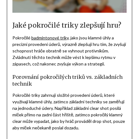
Jaké pokročilé triky zlepšují hru?
Pokročilé
badmintonové triky
, jako jsou klamné úhly a
precizní provedení úderů, výrazně zlepšují hru tím, že zvyšují
schopnost hráče obratně se vyhnout protivníkům.
Zvládnutí těchto technik může vést k lepšímu rytmu v
zápasech, což nakonec zvyšuje výkon a strategii.
Porovnání pokročilých triků vs. základních
technik
Pokročilé triky zahrnují složité provedení úderů, které
využívají klamné úhly, zatímco základní techniky se zaměřují
na jednoduché údery. Například základní clear shot posílá
míček přímo na zadní část hřiště, zatímco pokročilý klamný
clear může vypadat, jako by hráč prováděl drop shot, pouze
aby míček nečekaně poslal dozadu.