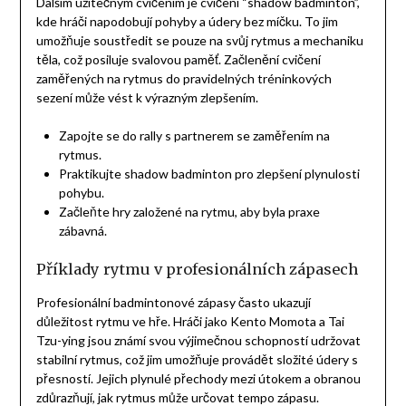
Dalším užitečným cvičením je cvičení “shadow badminton”,
kde hráči napodobují pohyby a údery bez míčku. To jim
umožňuje soustředit se pouze na svůj rytmus a mechaniku
těla, což posiluje svalovou paměť. Začlenění cvičení
zaměřených na rytmus do pravidelných tréninkových
sezení může vést k výrazným zlepšením.
Zapojte se do rally s partnerem se zaměřením na
rytmus.
Praktikujte shadow badminton pro zlepšení plynulosti
pohybu.
Začleňte hry založené na rytmu, aby byla praxe
zábavná.
Příklady rytmu v profesionálních zápasech
Profesionální badmintonové zápasy často ukazují
důležitost rytmu ve hře. Hráči jako Kento Momota a Tai
Tzu-ying jsou známí svou výjimečnou schopností udržovat
stabilní rytmus, což jim umožňuje provádět složité údery s
přesností. Jejich plynulé přechody mezi útokem a obranou
zdůrazňují, jak rytmus může určovat tempo zápasu.