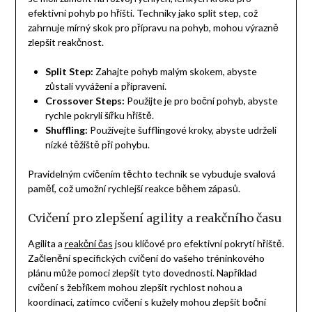
efektivní pohyb po hřišti. Techniky jako split step, což
zahrnuje mírný skok pro přípravu na pohyb, mohou výrazně
zlepšit reakčnost.
Split Step:
Zahajte pohyb malým skokem, abyste
zůstali vyvážení a připravení.
Crossover Steps:
Použijte je pro boční pohyb, abyste
rychle pokryli šířku hřiště.
Shuffling:
Používejte šufflingové kroky, abyste udrželi
nízké těžiště při pohybu.
Pravidelným cvičením těchto technik se vybuduje svalová
paměť, což umožní rychlejší reakce během zápasů.
Cvičení pro zlepšení agility a reakčního času
Agilita a
reakční čas
jsou klíčové pro efektivní pokrytí hřiště.
Začlenění specifických cvičení do vašeho tréninkového
plánu může pomoci zlepšit tyto dovednosti. Například
cvičení s žebříkem mohou zlepšit rychlost nohou a
koordinaci, zatímco cvičení s kužely mohou zlepšit boční