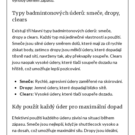
výhody během zápasu.
Typy badmintonových úderů: smeče, dropy,
clears
Existují tři hlavní typy badmintonových úderů: smeče,
dropy a clears. Každý typ má jedinečné vlastnosti a použití.
Smeče jsou silné údery směrem dolů, které mají za cíl rychle
získat body, zatímco dropy jsou měkčí údery, které dopadají
těsně nad sítí, navrženy tak, aby překvapily soupeře. Clears
jsou naopak vysoké údery, které tlačí soupeře dozadu na
hřiště, což umožňuje lepší pozicování.
Smeče:
Rychlé, agresivní údery zaměřené na skórování.
Dropy:
Jemné údery, které dopadají blízko sítě.
Clears:
Vysoké údery, které tlačí soupeře dozadu.
Kdy použít každý úder pro maximální dopad
Efektivní použití každého úderu závisí na situaci během
zápasu. Smeče jsou nejlepší, když je shuttlecock vysoko a
na dosah, což umožňuje maximální sílu. Dropy jsou ideální,