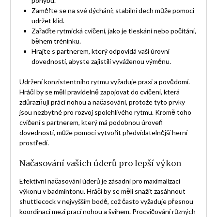
pohybu.
Zaměřte se na své dýchání; stabilní dech může pomoci
udržet klid.
Zařaďte rytmická cvičení, jako je tleskání nebo počítání,
během tréninku.
Hrajte s partnerem, který odpovídá vaší úrovni
dovedností, abyste zajistili vyváženou výměnu.
Udržení konzistentního rytmu vyžaduje praxi a povědomí.
Hráči by se měli pravidelně zapojovat do cvičení, která
zdůrazňují práci nohou a načasování, protože tyto prvky
jsou nezbytné pro rozvoj spolehlivého rytmu. Kromě toho
cvičení s partnerem, který má podobnou úroveň
dovedností, může pomoci vytvořit předvídatelnější herní
prostředí.
Načasování vašich úderů pro lepší výkon
Efektivní načasování úderů je zásadní pro maximalizaci
výkonu v badmintonu. Hráči by se měli snažit zasáhnout
shuttlecock v nejvyšším bodě, což často vyžaduje přesnou
koordinaci mezi prací nohou a švihem. Procvičování různých