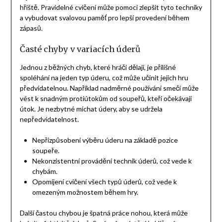
hřiště. Pravidelné cvičení může pomoci zlepšit tyto techniky
a vybudovat svalovou paměť pro lepší provedení během
zápasů.
Časté chyby v variacích úderů
Jednou z běžných chyb, které hráči dělají, je přílišné
spoléhání na jeden typ úderu, což může učinit jejich hru
předvídatelnou. Například nadměrné používání smečí může
vést k snadným protiútokům od soupeřů, kteří očekávají
útok. Je nezbytné míchat údery, aby se udržela
nepředvídatelnost.
Nepřizpůsobení výběru úderu na základě pozice
soupeře.
Nekonzistentní provádění technik úderů, což vede k
chybám.
Opomíjení cvičení všech typů úderů, což vede k
omezeným možnostem během hry.
Další častou chybou je špatná práce nohou, která může