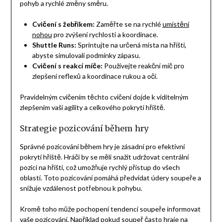
pohyb a rychlé změny směru.
Cvičení s žebříkem:
Zaměřte se na rychlé
umístění
nohou
pro zvýšení rychlosti a koordinace.
Shuttle Runs:
Sprintujte na určená místa na hřišti,
abyste simulovali podmínky zápasu.
Cvičení s reakcí míče:
Používejte reakční míč pro
zlepšení reflexů a koordinace rukou a očí.
Pravidelným cvičením těchto cvičení dojde k viditelným
zlepšením vaší agility a celkového pokrytí hřiště.
Strategie pozicování během hry
Správné pozicování během hry je zásadní pro efektivní
pokrytí hřiště. Hráči by se měli snažit udržovat centrální
pozici na hřišti, což umožňuje rychlý přístup do všech
oblastí. Toto pozicování pomáhá předvídat údery soupeře a
snižuje vzdálenost potřebnou k pohybu.
Kromě toho může pochopení tendencí soupeře informovat
vaše pozicování. Například pokud soupeř často hraje na