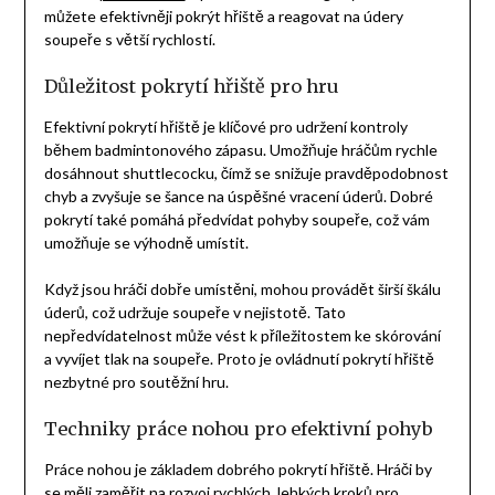
můžete efektivněji pokrýt hřiště a reagovat na údery
soupeře s větší rychlostí.
Důležitost pokrytí hřiště pro hru
Efektivní pokrytí hřiště je klíčové pro udržení kontroly
během badmintonového zápasu. Umožňuje hráčům rychle
dosáhnout shuttlecocku, čímž se snižuje pravděpodobnost
chyb a zvyšuje se šance na úspěšné vracení úderů. Dobré
pokrytí také pomáhá předvídat pohyby soupeře, což vám
umožňuje se výhodně umístit.
Když jsou hráči dobře umístěni, mohou provádět širší škálu
úderů, což udržuje soupeře v nejistotě. Tato
nepředvídatelnost může vést k příležitostem ke skórování
a vyvíjet tlak na soupeře. Proto je ovládnutí pokrytí hřiště
nezbytné pro soutěžní hru.
Techniky práce nohou pro efektivní pohyb
Práce nohou je základem dobrého pokrytí hřiště. Hráči by
se měli zaměřit na rozvoj rychlých, lehkých kroků pro