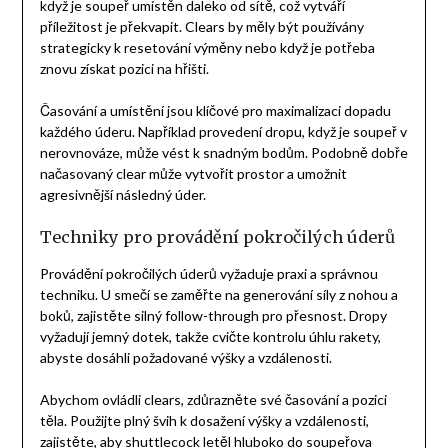
když je soupeř umístěn daleko od sítě, což vytváří
příležitost je překvapit. Clears by měly být používány
strategicky k resetování výměny nebo když je potřeba
znovu získat pozici na hřišti.
Časování a umístění jsou klíčové pro maximalizaci dopadu
každého úderu. Například provedení dropu, když je soupeř v
nerovnováze, může vést k snadným bodům. Podobně dobře
načasovaný clear může vytvořit prostor a umožnit
agresivnější následný úder.
Techniky pro provádění pokročilých úderů
Provádění pokročilých úderů vyžaduje praxi a správnou
techniku. U smečí se zaměřte na generování síly z nohou a
boků, zajistěte silný follow-through pro přesnost. Dropy
vyžadují jemný dotek, takže cvičte kontrolu úhlu rakety,
abyste dosáhli požadované výšky a vzdálenosti.
Abychom ovládli clears, zdůrazněte své časování a pozici
těla. Použijte plný švih k dosažení výšky a vzdálenosti,
zajistěte, aby shuttlecock letěl hluboko do soupeřova