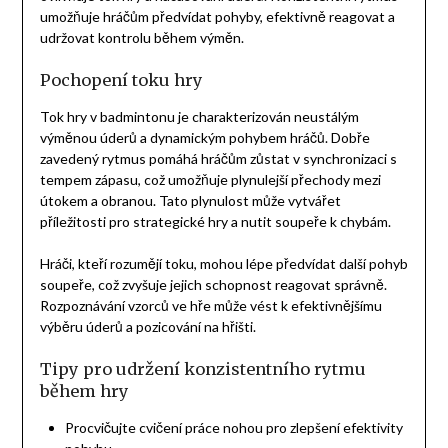
umožňuje hráčům předvídat pohyby, efektivně reagovat a
udržovat kontrolu během výměn.
Pochopení toku hry
Tok hry v badmintonu je charakterizován neustálým
výměnou úderů a dynamickým pohybem hráčů. Dobře
zavedený rytmus pomáhá hráčům zůstat v synchronizaci s
tempem zápasu, což umožňuje plynulejší přechody mezi
útokem a obranou. Tato plynulost může vytvářet
příležitosti pro strategické hry a nutit soupeře k chybám.
Hráči, kteří rozumějí toku, mohou lépe předvídat další pohyb
soupeře, což zvyšuje jejich schopnost reagovat správně.
Rozpoznávání vzorců ve hře může vést k efektivnějšímu
výběru úderů a pozicování na hřišti.
Tipy pro udržení konzistentního rytmu
během hry
Procvičujte cvičení práce nohou pro zlepšení efektivity