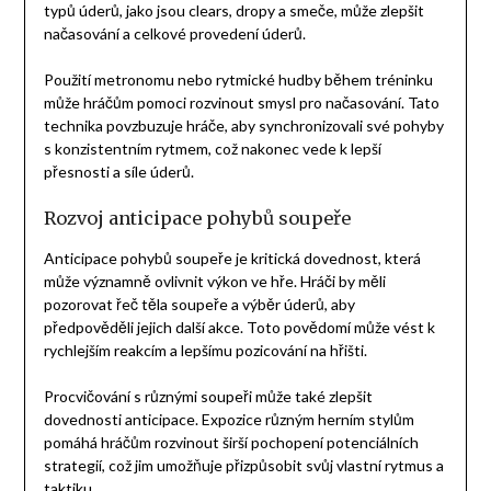
typů úderů, jako jsou clears, dropy a smeče, může zlepšit
načasování a celkové provedení úderů.
Použití metronomu nebo rytmické hudby během tréninku
může hráčům pomoci rozvinout smysl pro načasování. Tato
technika povzbuzuje hráče, aby synchronizovali své pohyby
s konzistentním rytmem, což nakonec vede k lepší
přesnosti a síle úderů.
Rozvoj anticipace pohybů soupeře
Anticipace pohybů soupeře je kritická dovednost, která
může významně ovlivnit výkon ve hře. Hráči by měli
pozorovat řeč těla soupeře a výběr úderů, aby
předpověděli jejich další akce. Toto povědomí může vést k
rychlejším reakcím a lepšímu pozicování na hřišti.
Procvičování s různými soupeři může také zlepšit
dovednosti anticipace. Expozice různým herním stylům
pomáhá hráčům rozvinout širší pochopení potenciálních
strategií, což jim umožňuje přizpůsobit svůj vlastní rytmus a
taktiku.