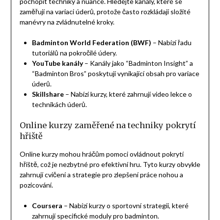
pochopit techniky a nuance. Hledejte kanály, které se
zaměřují na variaci úderů, protože často rozkládají složité
manévry na zvládnutelné kroky.
Badminton World Federation (BWF)
– Nabízí řadu
tutoriálů na pokročilé údery.
YouTube kanály
– Kanály jako “Badminton Insight” a
“Badminton Bros” poskytují vynikající obsah pro variace
úderů.
Skillshare
– Nabízí kurzy, které zahrnují video lekce o
technikách úderů.
Online kurzy zaměřené na techniky pokrytí
hřiště
Online kurzy mohou hráčům pomoci ovládnout pokrytí
hřiště, což je nezbytné pro efektivní hru. Tyto kurzy obvykle
zahrnují cvičení a strategie pro zlepšení práce nohou a
pozicování.
Coursera
– Nabízí kurzy o sportovní strategii, které
zahrnují specifické moduly pro badminton.