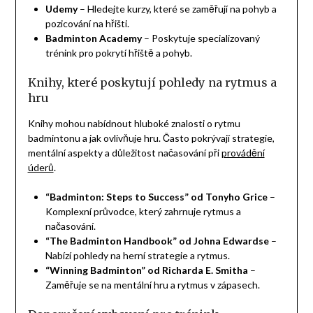
Udemy
– Hledejte kurzy, které se zaměřují na pohyb a
pozicování na hřišti.
Badminton Academy
– Poskytuje specializovaný
trénink pro pokrytí hřiště a pohyb.
Knihy, které poskytují pohledy na rytmus a
hru
Knihy mohou nabídnout hluboké znalosti o rytmu
badmintonu a jak ovlivňuje hru. Často pokrývají strategie,
mentální aspekty a důležitost načasování při
provádění
úderů
.
“Badminton: Steps to Success” od Tonyho Grice
–
Komplexní průvodce, který zahrnuje rytmus a
načasování.
“The Badminton Handbook” od Johna Edwardse
–
Nabízí pohledy na herní strategie a rytmus.
“Winning Badminton” od Richarda E. Smitha
–
Zaměřuje se na mentální hru a rytmus v zápasech.