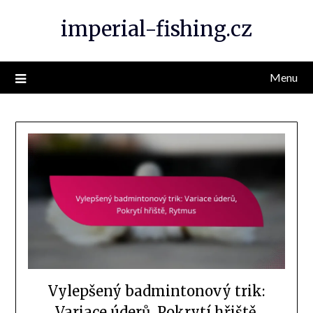
Skip
imperial-fishing.cz
to
content
Menu
Vylepšený badmintonový trik:
Variace úderů, Pokrytí hřiště,