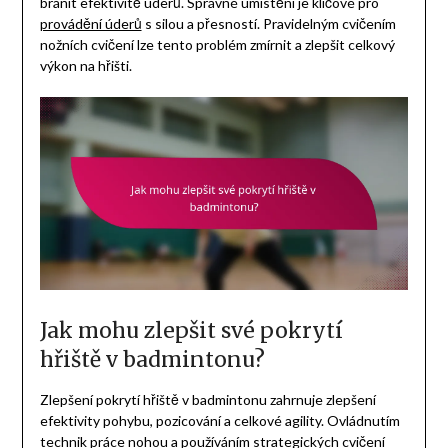
bránit efektivitě úderů. Správné umístění je klíčové pro
provádění úderů
s silou a přesností. Pravidelným cvičením
nožních cvičení lze tento problém zmírnit a zlepšit celkový
výkon na hřišti.
Jak mohu zlepšit své pokrytí
hřiště v badmintonu?
Zlepšení pokrytí hřiště v badmintonu zahrnuje zlepšení
efektivity pohybu, pozicování a celkové agility. Ovládnutím
technik
práce nohou
a používáním strategických cvičení