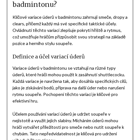
badmintonu?
Klíčové variace úderů v badmintonu zahrnují smeče, dropy a
clears, přičemž každý má své specifické taktické účely.
Ovládnutí těchto variací zlepšuje pokrytí hřiště a rytmus,
což umožňuje hráčům přizpůsobit svou strategii na základě
pozice a herního stylu soupeře.
Definice a účel variací úderů
Variace úderů v badmintonu se vztahují na různé typy
úderů, které hráči mohou použít k zasáhnutí shuttlecocku.
Každá variace je navržena tak, aby dosáhla specifických cílů,
jako je získávání bodů, příprava na další úder nebo narušení
rytmu soupeře. Pochopení těchto variací je klíčové pro
efektivní hru.
Účelem používání variací úderů je udržet soupeře v
nejistotě a využít jejich slabiny. Mícháním úderů mohou
hráči vytvářet příležitosti pro smeče nebo nutit soupeře k
chybám. Tato nepředvídatelnost je klíčová pro udržení