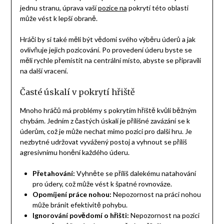
jednu stranu, úprava vaší
pozice na
pokrytí této oblasti
může vést k lepší obraně.
Hráči by si také měli být vědomi svého výběru úderů a jak
ovlivňuje jejich pozicování. Po provedení úderu byste se
měli rychle přemístit na centrální místo, abyste se připravili
na další vracení.
Časté úskalí v pokrytí hřiště
Mnoho hráčů má problémy s pokrytím hřiště kvůli běžným
chybám. Jedním z častých úskalí je přílišné zavázání se k
úderům, což je může nechat mimo pozici pro další hru. Je
nezbytné udržovat vyvážený postoj a vyhnout se příliš
agresivnímu honění každého úderu.
Přetahování:
Vyhněte se příliš dalekému natahování
pro údery, což může vést k špatné rovnováze.
Opomíjení práce nohou:
Nepozornost na práci nohou
může bránit efektivitě pohybu.
Ignorování povědomí o hřišti:
Nepozornost na pozici