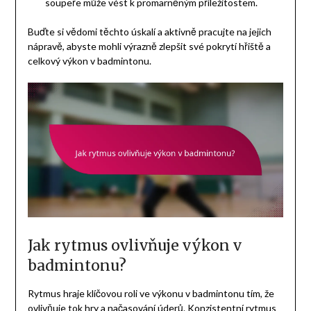
soupeře může vést k promarněným příležitostem.
Buďte si vědomi těchto úskalí a aktivně pracujte na jejich
nápravě, abyste mohli výrazně zlepšit své pokrytí hřiště a
celkový výkon v badmintonu.
Jak rytmus ovlivňuje výkon v
badmintonu?
Rytmus hraje klíčovou roli ve výkonu v badmintonu tím, že
ovlivňuje tok hry a načasování úderů. Konzistentní rytmus