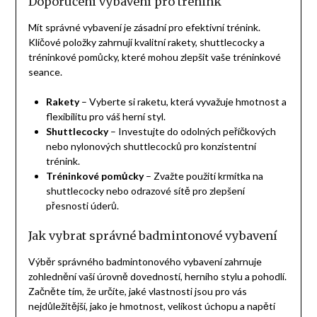
Doporučení vybavení pro trénink
Mít správné vybavení je zásadní pro efektivní trénink.
Klíčové položky zahrnují kvalitní rakety, shuttlecocky a
tréninkové pomůcky, které mohou zlepšit vaše tréninkové
seance.
Rakety
– Vyberte si raketu, která vyvažuje hmotnost a
flexibilitu pro váš herní styl.
Shuttlecocky
– Investujte do odolných peříčkových
nebo nylonových shuttlecocků pro konzistentní
trénink.
Tréninkové pomůcky
– Zvažte použití krmítka na
shuttlecocky nebo odrazové sítě pro zlepšení
přesnosti úderů.
Jak vybrat správné badmintonové vybavení
Výběr správného badmintonového vybavení zahrnuje
zohlednění vaší úrovně dovedností, herního stylu a pohodlí.
Začněte tím, že určíte, jaké vlastnosti jsou pro vás
nejdůležitější, jako je hmotnost, velikost úchopu a napětí