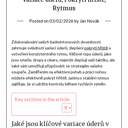
Rytmus
Posted on
03/02/2026
by
Jan Novák
Zdokonalování vašich badmintonových dovedností
zahrnuje ovládnutí variací úderů, zlepšení
pokrytí hřiště
a
vytvoření konzistentního rytmu. Klíčové typy úderů, jako
jsou smeče, dropy a clears, nejenže zlepšují vaši taktiku, ale
také vám umožňují přizpůsobit se strategiím vašeho
soupeře. Zaměřením na efektivní pohyb a práci nohou
můžete efektivně pokrýt hřiště, zatímco stabilní rytmus
zajišťuje, že si udržíte kontrolu během rychlých výměn.
Key sections in the article:
Jaké jsou klíčové variace úderů v