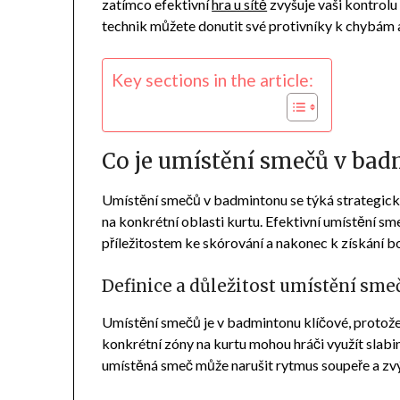
zatímco efektivní
hra u sítě
zvyšuje vaši kontrolu
technik můžete donutit své protivníky k chybám
Key sections in the article:
Co je umístění smečů v ba
Umístění smečů v badmintonu se týká strategické
na konkrétní oblasti kurtu. Efektivní umístění sm
příležitostem ke skórování a nakonec k získání b
Definice a důležitost umístění sme
Umístění smečů je v badmintonu klíčové, protože
konkrétní zóny na kurtu mohou hráči využít slabi
umístěná smeč může narušit rytmus soupeře a zvý