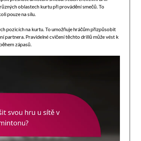
 různých oblastech kurtu při provádění smečů. To
oli pouze na sílu.
ůzných pozicích na kurtu. To umožňuje hráčům přizpůsobit
 partnera. Pravidelné cvičení těchto drillů může vést k
ů během zápasů.