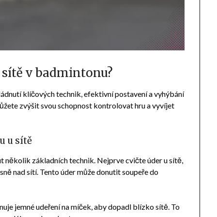
 sítě v badmintonu?
ládnutí klíčových technik, efektivní postavení a vyhýbání
ete zvýšit svou schopnost kontrolovat hru a vyvíjet
 u sítě
 několik základních technik. Nejprve cvičte úder u sítě,
sně nad sítí. Tento úder může donutit soupeře do
rnuje jemné udeření na míček, aby dopadl blízko sítě. To