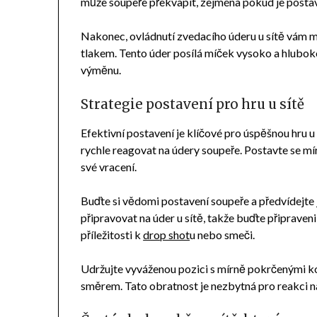
může soupeře překvapit, zejména pokud je postav
Nakonec, ovládnutí zvedacího úderu u sítě vám m
tlakem. Tento úder posílá míček vysoko a hlubo
výměnu.
Strategie postavení pro hru u sítě
Efektivní postavení je klíčové pro úspěšnou hru u
rychle reagovat na údery soupeře. Postavte se mír
své vracení.
Buďte si vědomi postavení soupeře a předvídejte 
připravovat na úder u sítě, takže buďte připrave
příležitosti k
drop shot
u nebo smeči.
Udržujte vyváženou pozici s mírně pokrčenými k
směrem. Tato obratnost je nezbytná pro reakci na