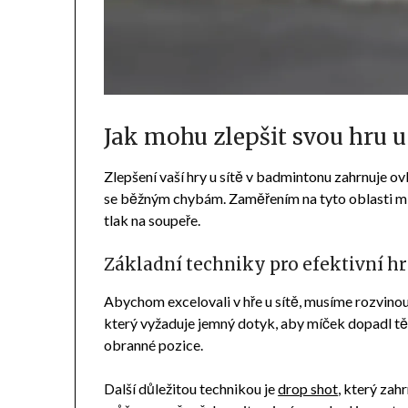
Jak mohu zlepšit svou hru u
Zlepšení vaší hry u sítě v badmintonu zahrnuje ov
se běžným chybám. Zaměřením na tyto oblasti můž
tlak na soupeře.
Základní techniky pro efektivní hru
Abychom excelovali v hře u sítě, musíme rozvinout
který vyžaduje jemný dotyk, aby míček dopadl tě
obranné pozice.
Další důležitou technikou je
drop shot
, který zah