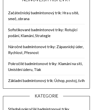
Začátečnický badmintonový trik: Hra u sítě,
smeč, obrana
Sofistikované badmintonové triky: Rotující
podání, Klamání, Strategie
Náročné badmintonové triky: Zápasnický úder,
Rychlost, Přesnost
Pokročilé badmintonové triky: Klamání na síti,
Umístění úderu, Tlak
Základní badmintonový trik: Úchop, postoj, švih
KATEGORIE
Středně pokročilé badmintonové triky