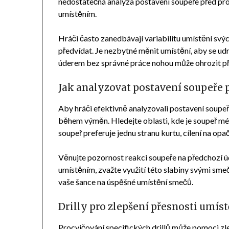
nedostatečná analýza postavení soupeře před pr
umístěním.
Hráči často zanedbávají variabilitu umístění svý
předvídat. Je nezbytné měnit umístění, aby se udr
úderem bez správné práce nohou může ohrozit př
Jak analyzovat postavení soupeře 
Aby hráči efektivně analyzovali postavení soupe
během výměn. Hledejte oblasti, kde je soupeř mé
soupeř preferuje jednu stranu kurtu, cílení na opa
Věnujte pozornost reakci soupeře na předchozí ú
umístěním, zvažte využití této slabiny svými sm
vaše šance na úspěšné umístění smečů.
Drilly pro zlepšení přesnosti umís
Procvičování specifických drillů může pomoci zle