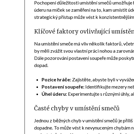
Pochopení důležitosti umístění smečů umožňuje h
úderu na míček se zaměření na to, kam umístit úd
strategický přístup může vést k konzistentnějším
Klíčové faktory ovlivňující umístě
Na umístění smeče má vliv několik faktorů, včetn
by měli zvážit svou vlastní práci nohou a zarovnán
Dále pozorování postavení soupeře může poskytn
dopad.
Pozice hráče:
Zajistěte, abyste byli v vyváže
Postavení soupeře:
Identifikujte mezery neb
Úhel úderu:
Experimentujte s různými úhly, ab
Časté chyby v umístění smečů
Jednou z běžných chyb v umístění smečů je příliš 
dopadne. To může vést k nevynuceným chybám ne