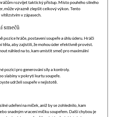
ráčům rozvíjet taktický přístup. Místo pouhého silného
er, může výrazně zlepšit celkový výkon. Tento
 vítězstvím v zápasech.
ní smečů
ě pozice hráče, postavení soupeře a úhlu úderu. Hráči
í těla, aby zajistili, že mohou úder efektivně provést.
out náhled na to, kam umístit smeč pro maximální
né pozici pro generování síly a kontroly.
o slabiny v pokrytí kurtu soupeře.
yste udrželi soupeře v nejistotě.
silné udeření na míček, aniž by se zohlednilo, kam
bo snadným vracení míčku soupeřem. Další chybou je