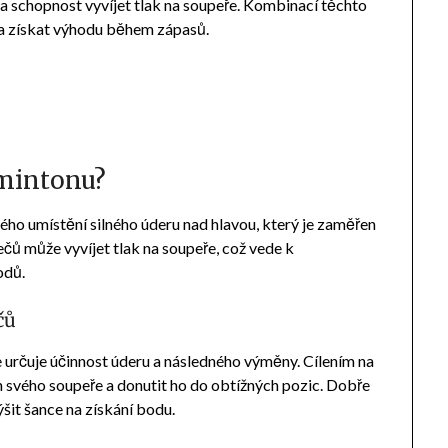
 a schopnost vyvíjet tlak na soupeře. Kombinací těchto
 a získat výhodu během zápasů.
dmintonu?
ho umístění silného úderu nad hlavou, který je zaměřen
ečů může vyvíjet tlak na soupeře, což vede k
odů.
čů
 určuje účinnost úderu a následného výměny. Cílením na
n svého soupeře a donutit ho do obtížných pozic. Dobře
šit šance na získání bodu.