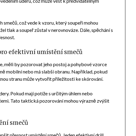
ovedením úderu, což může vést k předvídatelným
ch smečů, což vede k vzoru, který soupeři mohou
žel tlak a soupeř zůstal v nerovnováze. Dále, spěchání s
esnost.
pro efektivní umístění smečů
ře, měli by pozorovat jeho postoj a pohybové vzorce
ně mobilní nebo má slabší obranu. Například, pokud
čnou stranu může vytvořit příležitosti ke skórování.
dery. Pokud mají potíže s určitým úhlem nebo
ečemi. Tato taktická pozorování mohou výrazně zvýšit
tění smečů
pšit přesnost umístění smečů. Jeden efektivní drill