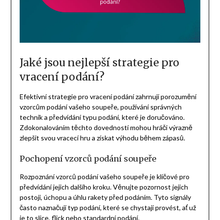
Jaké jsou nejlepší strategie pro
vracení podání?
Efektivní strategie pro vracení podání zahrnují porozumění
vzorcům podání vašeho soupeře, používání správných
technik a předvídání typu podání, které je doručováno.
Zdokonalováním těchto dovedností mohou hráči výrazně
zlepšit svou vracecí hru a získat výhodu během zápasů.
Pochopení vzorců podání soupeře
Rozpoznání vzorců podání vašeho soupeře je klíčové pro
předvídání jejich dalšího kroku. Věnujte pozornost jejich
postoji, úchopu a úhlu rakety před podáním. Tyto signály
často naznačují typ podání, které se chystají provést, ať už
je to slice, flick nebo standardní podání.