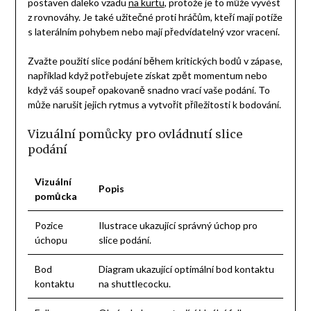
postaven daleko vzadu
na kurtu
, protože je to může vyvést
z rovnováhy. Je také užitečné proti hráčům, kteří mají potíže
s laterálním pohybem nebo mají předvídatelný vzor vracení.
Zvažte použití slice podání během kritických bodů v zápase,
například když potřebujete získat zpět momentum nebo
když váš soupeř opakovaně snadno vrací vaše podání. To
může narušit jejich rytmus a vytvořit příležitosti k bodování.
Vizuální pomůcky pro ovládnutí slice
podání
Vizuální
Popis
pomůcka
Pozice
Ilustrace ukazující správný úchop pro
úchopu
slice podání.
Bod
Diagram ukazující optimální bod kontaktu
kontaktu
na shuttlecocku.