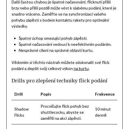
Další častou chybou je špatné načasování; flicknutí příliš
brzy nebo příliš pozdě může vést k slabému podání, které je
snadno vráceno. Zaměřte se na synchronizaci vašeho
pohybu zápěstí s bodem kontaktu rakety pro optimální
výsledky.
Špatný úchop omezující pohyb zápěstí.
Špatné načasování vedoucí k neefektivním podáním.
Nesprávné cílení na správné oblasti kurtu.
Vědomím si těchto nástrah můžete zdokonalit své flick
podání a zlepšit svůj celkový výkon
na kurtu
.
Drills pro zlepšení techniky flick podání
Drill
Popis
Frekvence
Procvičujte flick pohyb bez
Shadow
10 minut
shuttlecocku, abyste se
Flicks
denně
zaměřili na akci zápěstí.