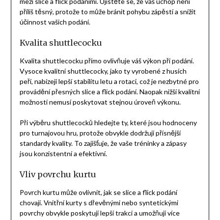
mezi slice a flick podáními. Ujistěte se, že váš úchop není
příliš těsný, protože to může bránit pohybu zápěstí a snížit
účinnost vašich podání.
Kvalita shuttlecocku
Kvalita shuttlecocku přímo ovlivňuje váš výkon při podání.
Vysoce kvalitní shuttlecocky, jako ty vyrobené z husích
peří, nabízejí lepší stabilitu letu a rotaci, což je nezbytné pro
provádění přesných slice a flick podání. Naopak nižší kvalitní
možnosti nemusí poskytovat stejnou úroveň výkonu.
Při výběru shuttlecocků hledejte ty, které jsou hodnoceny
pro turnajovou hru, protože obvykle dodržují přísnější
standardy kvality. To zajišťuje, že vaše tréninky a zápasy
jsou konzistentní a efektivní.
Vliv povrchu kurtu
Povrch kurtu může ovlivnit, jak se slice a flick podání
chovají. Vnitřní kurty s dřevěnými nebo syntetickými
povrchy obvykle poskytují lepší trakci a umožňují více