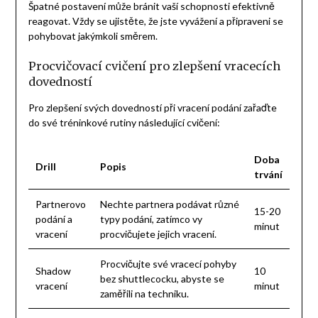
Špatné postavení může bránit vaší schopnosti efektivně
reagovat. Vždy se ujistěte, že jste vyvážení a připraveni se
pohybovat jakýmkoli směrem.
Procvičovací cvičení pro zlepšení vracecích
dovedností
Pro zlepšení svých dovedností při vracení podání zařaďte
do své tréninkové rutiny následující cvičení:
Doba
Drill
Popis
trvání
Partnerovo
Nechte partnera podávat různé
15-20
podání a
typy podání, zatímco vy
minut
vracení
procvičujete jejich vracení.
Procvičujte své vracecí pohyby
Shadow
10
bez shuttlecocku, abyste se
vracení
minut
zaměřili na techniku.