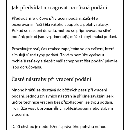
Jak předvídat a reagovat na různá podání
Předvídání je klíčové při vracení podání. Začněte
pozorováním řeči těla vašeho soupeře a polohy rakety.
Pokud se nakloní dozadu, mohou se připravovat na silné
podání; pokud jsou vzpřímenější, může to být měkčí podání.
Procvičujte svůj čas reakce zapojením se do cvičení, která
simulují různé typy podání. To vám pomůže vyvinout
rychlejší reflexy a zlepšit vaši schopnost číst podání, jakmile
jsou doručována.
Časté nástrahy při vracení podání
Mnoho hráčů se dostává do běžných pastí při vracení
podání. Jednou z hlavních nástrah je přílišné zavázání se k
určité technice vracení bez přizpůsobení se typu podání.
To může vést k promarněným příležitostem nebo slabým
vracením.
Další chybou je nedodržení správného pohybu nohou.