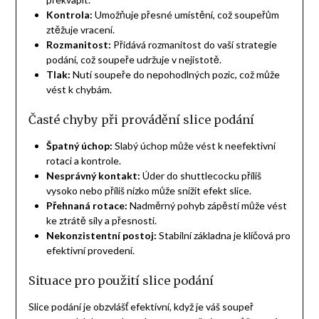
Kontrola:
Umožňuje přesné umístění, což soupeřům
ztěžuje vracení.
Rozmanitost:
Přidává rozmanitost do vaší strategie
podání, což soupeře udržuje v nejistotě.
Tlak:
Nutí soupeře do nepohodlných pozic, což může
vést k chybám.
Časté chyby při provádění slice podání
Špatný úchop:
Slabý úchop může vést k neefektivní
rotaci a kontrole.
Nesprávný kontakt:
Úder do shuttlecocku příliš
vysoko nebo příliš nízko může snížit efekt slice.
Přehnaná rotace:
Nadměrný pohyb zápěstí může vést
ke ztrátě síly a přesnosti.
Nekonzistentní postoj:
Stabilní základna je klíčová pro
efektivní provedení.
Situace pro použití slice podání
Slice podání je obzvlášť efektivní, když je váš soupeř