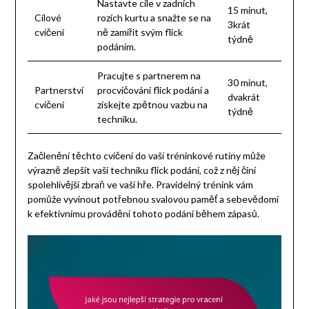
Nastavte cíle v zadních
15 minut,
Cílové
rozích kurtu a snažte se na
3krát
cvičení
ně zamířit svým flick
týdně
podáním.
Pracujte s partnerem na
30 minut,
Partnerství
procvičování flick podání a
dvakrát
cvičení
získejte zpětnou vazbu na
týdně
techniku.
Začlenění těchto cvičení do vaší tréninkové rutiny může
výrazně zlepšit vaši techniku flick podání, což z něj činí
spolehlivější zbraň ve vaší hře. Pravidelný trénink vám
pomůže vyvinout potřebnou svalovou paměť a sebevědomí
k efektivnímu provádění tohoto podání během zápasů.