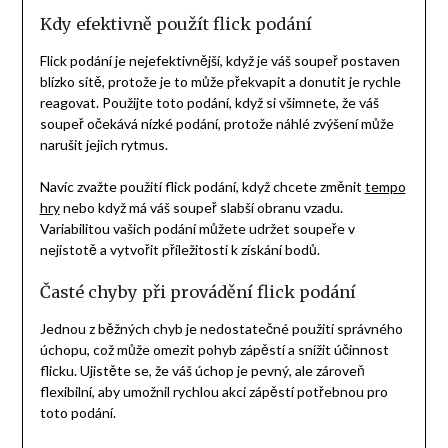
Kdy efektivně použít flick podání
Flick podání je nejefektivnější, když je váš soupeř postaven
blízko sítě, protože je to může překvapit a donutit je rychle
reagovat. Použijte toto podání, když si všimnete, že váš
soupeř očekává nízké podání, protože náhlé zvýšení může
narušit jejich rytmus.
Navíc zvažte použití flick podání, když chcete změnit
tempo
hry
nebo když má váš soupeř slabší obranu vzadu.
Variabilitou vašich podání můžete udržet soupeře v
nejistotě a vytvořit příležitosti k získání bodů.
Časté chyby při provádění flick podání
Jednou z běžných chyb je nedostatečné použití správného
úchopu, což může omezit pohyb zápěstí a snížit účinnost
flicku. Ujistěte se, že váš úchop je pevný, ale zároveň
flexibilní, aby umožnil rychlou akci zápěstí potřebnou pro
toto podání.