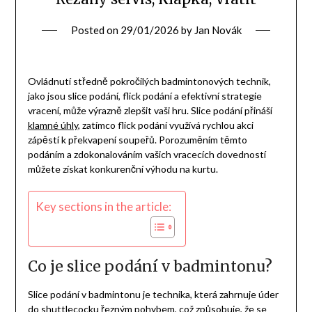
Posted on
29/01/2026
by
Jan Novák
Ovládnutí středně pokročilých badmintonových technik,
jako jsou slice podání, flick podání a efektivní strategie
vracení, může výrazně zlepšit vaši hru. Slice podání přináší
klamné úhly
, zatímco flick podání využívá rychlou akci
zápěstí k překvapení soupeřů. Porozuměním těmto
podáním a zdokonalováním vašich vracecích dovedností
můžete získat konkurenční výhodu na kurtu.
Key sections in the article:
Co je slice podání v badmintonu?
Slice podání v badmintonu je technika, která zahrnuje úder
do shuttlecocku řezným pohybem, což způsobuje, že se