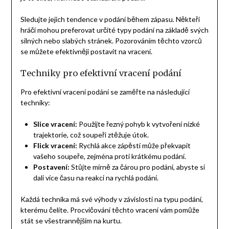
Sledujte jejich tendence v podání během zápasu. Někteří
hráči mohou preferovat určité typy podání na základě svých
silných nebo slabých stránek. Pozorováním těchto vzorců
se můžete efektivněji postavit na vracení.
Techniky pro efektivní vracení podání
Pro efektivní vracení podání se zaměřte na následující
techniky:
Slice vracení:
Použijte řezný pohyb k vytvoření nízké
trajektorie, což soupeři ztěžuje útok.
Flick vracení:
Rychlá akce zápěstí může překvapit
vašeho soupeře, zejména proti krátkému podání.
Postavení:
Stůjte mírně za čárou pro podání, abyste si
dali více času na reakci na rychlá podání.
Každá technika má své výhody v závislosti na typu podání,
kterému čelíte. Procvičování těchto vracení vám pomůže
stát se všestrannějším na kurtu.