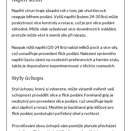
Napětí strun hraje zásadní roli v tom, jak shuttlecock
reaguje během podání. Vyšší napětí (kolem 24-30 lbs) může
poskytnout více kontroly a rotace, což je pro slice podání
výhodné. Může však vyžadovat více dovedností k ovládání,
protože může vést k menší síle při nárazu.
Naopak nižší napětí (20-24 lbs) nabízí měkčí pocit a více síly,
což usnadňuje provedení flick podání. Nalezení správného
napětí často závisí na osobních preferencích a herním stylu,
takže je doporučeno experimentovat v těchto rozmezích.
Styly úchopu
Styl úchopu, který si vyberete, může výrazně ovlivnit vaši
schopnost provádět slice a flick podání. Forehand grip je
nezbytný pro provedení slice podání, což umožňuje lepší
akci zápěstí a rotaci. Mezitím je backhand grip klíčový pro
flick podání, poskytující potřebný úhel a rychlost.
Procvičování obou úchopů vám pomůže plynule přecházet