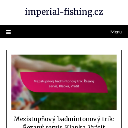
Skip
imperial-fishing.cz
to
content
Menu
Mezistupňový badmintonový trik:
Řezaný servis, Klapka, Vrátit