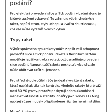
podání?
Pro efektivní provedení slice a flick podání v badmintonu je
klíčové správné vybavení. To zahrnuje výběr vhodných
raket, napětí strun, styly úchopu a kvalitu shuttlecocku,
což vše může výrazně ovlivnit výkon.
Typy raket
Výběr správného typu rakety může zlepšit vaši schopnost
provádět slice a flick podání. Raketa s flexibilním šaftem
umožňuje lepší kontrolu a rotaci, což usnadňuje provedení
slice podání. Naopak tužší raketa poskytuje více síly, ale
může obětovat určitou jemnost.
Pro
středně pokročilé
hráče je ideální vyvážená raketa,
která nabízí jak sílu, tak kontrolu. Hledejte rakety, které váží
mezi 80-90 gramy, protože poskytují dobrou kombinaci
manévrovatelnosti a stability. Značky jako Yonex a Li-Ning
nabízejí různé modely přizpůsobené různým herním stylům.
Napětí strun