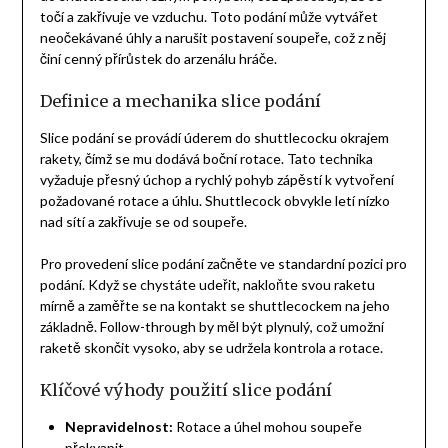
točí a zakřivuje ve vzduchu. Toto podání může vytvářet
neočekávané úhly a narušit postavení soupeře, což z něj
činí cenný přírůstek do arzenálu hráče.
Definice a mechanika slice podání
Slice podání se provádí úderem do shuttlecocku okrajem
rakety, čímž se mu dodává boční rotace. Tato technika
vyžaduje přesný úchop a rychlý pohyb zápěstí k vytvoření
požadované rotace a úhlu. Shuttlecock obvykle letí nízko
nad sítí a zakřivuje se od soupeře.
Pro provedení slice podání začněte ve standardní pozici pro
podání. Když se chystáte udeřit, nakloňte svou raketu
mírně a zaměřte se na kontakt se shuttlecockem na jeho
základně. Follow-through by měl být plynulý, což umožní
raketě skončit vysoko, aby se udržela kontrola a rotace.
Klíčové výhody použití slice podání
Nepravidelnost:
Rotace a úhel mohou soupeře
překvapit.