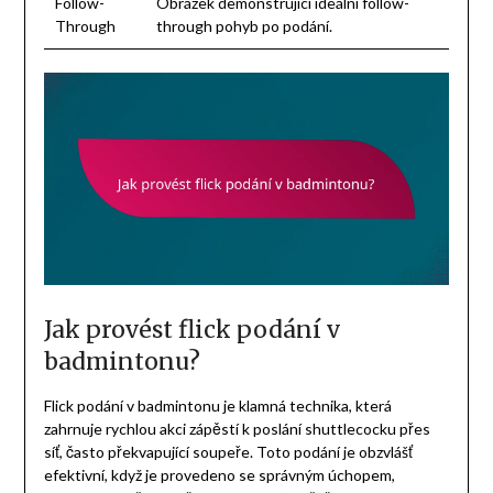
Follow-
Obrázek demonstrující ideální follow-
Through
through pohyb po podání.
Jak provést flick podání v
badmintonu?
Flick podání v badmintonu je klamná technika, která
zahrnuje rychlou akci zápěstí k poslání shuttlecocku přes
síť, často překvapující soupeře. Toto podání je obzvlášť
efektivní, když je provedeno se správným úchopem,