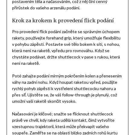
postavením těla a načasováním, což z něj činí cenný
přírůstek do vašeho arzenálu podání.
Krok za krokem k provedení flick podání
Pro provedení flick podání začněte se správným úchopem
rakety, používejte forehand grip, který umožňuje flexibilitu
v pohybu zápěstí. Postavte své tělo bokem k síti, s nohou,
která není na raketě, vpředu pro rovnováhu. Když se
chystáte podávat, držte shuttlecock v pase s rukou, která
není na raketě.
Poté zahajte podání mírným pokrčením kolen a přenesením
váhy na zadní nohu. Když houpat raketou vpřed, použijte
rychlý pohyb zápěstí k vystřelení shuttlecocku nahoru a
přes síť. Ujistěte se, že váš follow-through je plynulý, což
umožní vaší raketě skončit vysoko.
Načasování je klíčové; snažte se flicknout shuttlecock
právě ve chvíli, kdy raketa udělá kontakt, čímž vytvoříte
vzestupnou trajektorii, která může překvapit vašeho
soupeře. Zaměřte se na oblasti blízko zadních rohů kurtu