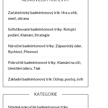
Začátečnický badmintonový trik: Hra u sítě,
smeč, obrana
Sofistikované badmintonové triky: Rotující
podání, Klamání, Strategie
Náročné badmintonové triky: Zápasnický úder,
Rychlost, Přesnost
Pokročilé badmintonové triky: Klamání na síti,
Umístění úderu, Tlak
Základní badmintonový trik: Úchop, postoj, švih
KATEGORIE
Středně pokročilé badmintonové triky