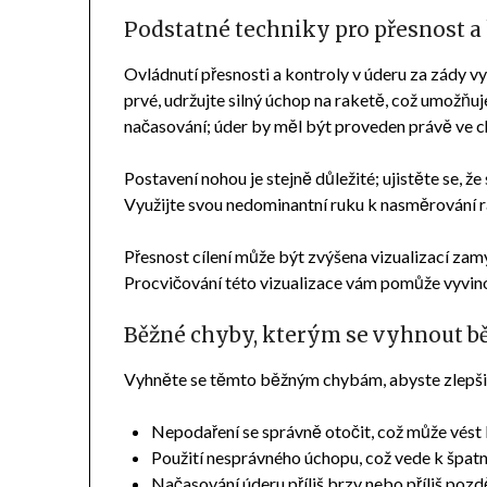
Podstatné techniky pro přesnost a
Ovládnutí přesnosti a kontroly v úderu za zády 
prvé, udržujte silný úchop na raketě, což umožňu
načasování; úder by měl být proveden právě ve c
Postavení nohou je stejně důležité; ujistěte se, že
Využijte svou nedominantní ruku k nasměrování 
Přesnost cílení může být zvýšena vizualizací za
Procvičování této vizualizace vám pomůže vyvino
Běžné chyby, kterým se vyhnout 
Vyhněte se těmto běžným chybám, abyste zlepšili
Nepodaření se správně otočit, což může vést 
Použití nesprávného úchopu, což vede k špatn
Načasování úderu příliš brzy nebo příliš poz