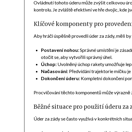
Ovládnutí tohoto úderu může zvýšit celkovou úrov
kontrolu. Je zvláště efektivní ve hře dvojic, kde j
Klíčové komponenty pro proveden
Aby hráči úspěšně provedli úder za zády, měli b
Postavení nohou:
Správné umístění je zásadn
otočit se, aby vytvořili správný úhel.
Úchop:
Uvolněný úchop rakety umožňuje lepší
Načasování:
Předvídání trajektorie míčku je 
Dokončení úderu:
Kompletní dokončení pomáh
Procvičování těchto komponentů může výrazně zle
Běžné situace pro použití úderu za
Úder za zády se často využívá v konkrétních sit