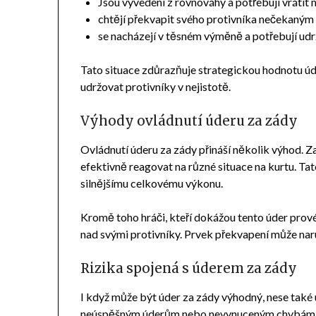
Jsou vyvedeni z rovnováhy a potřebují vrátit m
chtějí překvapit svého protivníka nečekaným
se nacházejí v těsném výměně a potřebují udrže
Tato situace zdůrazňuje strategickou hodnotu úde
udržovat protivníky v nejistotě.
Výhody ovládnutí úderu za zády
Ovládnutí úderu za zády přináší několik výhod. Z
efektivně reagovat na různé situace na kurtu. T
silnějšímu celkovému výkonu.
Kromě toho hráči, kteří dokážou tento úder prové
nad svými protivníky. Prvek překvapení může naru
Rizika spojená s úderem za zády
I když může být úder za zády výhodný, nese také 
neúspěšným úderům nebo nevynuceným chybám, co