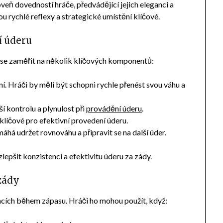
eň dovedností hráče, předvádějící jejich eleganci a
sou rychlé reflexy a strategické umístění klíčové.
í úderu
y se zaměřit na několik klíčových komponentů:
í. Hráči by měli být schopni rychle přenést svou váhu a
 kontrolu a plynulost při
provádění úderu
.
klíčové pro efektivní provedení úderu.
á udržet rovnováhu a připravit se na další úder.
pšit konzistenci a efektivitu úderu za zády.
 zády
uacích během zápasu. Hráči ho mohou použít, když: