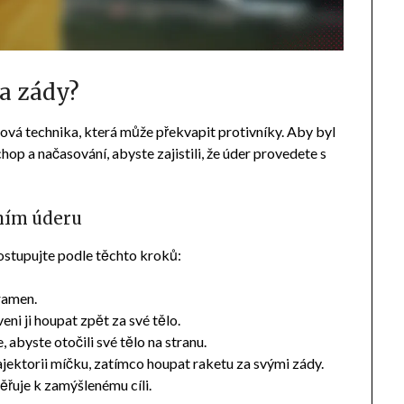
za zády?
ová technika, která může překvapit protivníky. Aby byl
hop a načasování, abyste zajistili, že úder provedete s
ním úderu
ostupujte podle těchto kroků:
ramen.
ni ji houpat zpět za své tělo.
, abyste otočili své tělo na stranu.
jektorii míčku, zatímco houpat raketu za svými zády.
měřuje k zamýšlenému cíli.