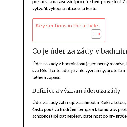
přesnost a načasování pro efektivní provedení. Z
vytvořit výhodné situace na kurtu.
Key sections in the article:
Co je úder za zády v badmi
Úder za zády v badmintonu je jedinečný manévr, 
své tělo. Tento úder je v hře významný, protože 
během zápasu.
Definice a význam úderu za zády
Úder za zády zahrnuje zasáhnout míček raketou, 
často používá k udržení tempa a k tomu, aby proti
schopnosti přidat nepředvídatelnost do hry hráče