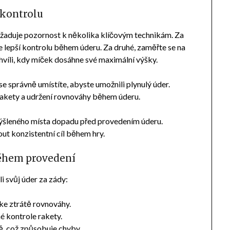
 kontrolu
vyžaduje pozornost k několika klíčovým technikám. Za
je lepší kontrolu během úderu. Za druhé, zaměřte se na
hvíli, kdy míček dosáhne své maximální výšky.
 se správně umístíte, abyste umožnili plynulý úder.
rakety a udržení rovnováhy během úderu.
mýšleného místa dopadu před provedením úderu.
ut konzistentní cíl během hry.
během provedení
 svůj úder za zády:
ke ztrátě rovnováhy.
é kontrole rakety.
dě, což způsobuje chyby.