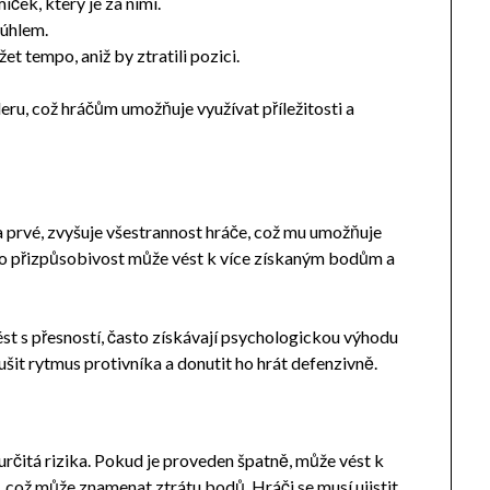
íček, který je za nimi.
 úhlem.
t tempo, aniž by ztratili pozici.
ru, což hráčům umožňuje využívat příležitosti a
a prvé, zvyšuje všestrannost hráče, což mu umožňuje
ato přizpůsobivost může vést k více získaným bodům a
st s přesností, často získávají psychologickou výhodu
šit rytmus protivníka a donutit ho hrát defenzivně.
určitá rizika. Pokud je proveden špatně, může vést k
ž může znamenat ztrátu bodů. Hráči se musí ujistit,