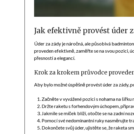
Jak efektivně provést úder 
Úder za zády je náročná, ale působivá badminton
proveden efektivně, zaměřte se na svou pozici, úc
přesností a elegancí.
Krok za krokem průvodce provede
Aby bylo možné úspěšně provést úder za zády, p
Začněte v vyvážené pozici s nohama na šířku 
Držte raketu s forhendovým úchopem, připrave
Jakmile se míček blíží, otočte se na zadní noze
Pomocí své nedominantní ruky nasměrujte tra
Dokončete svůj úder, ujistěte se, že raketa s