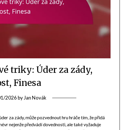
é triky: Úder za zády,
st, Finesa
01/2026
by
Jan Novák
e úder za zády, může pozvednout hru hráče tím, že přidá
névr nejenže předvádí dovednosti, ale také vyžaduje