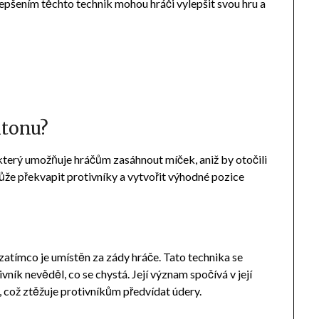
lepšením těchto technik mohou hráči vylepšit svou hru a
ntonu?
který umožňuje hráčům zasáhnout míček, aniž by otočili
může překvapit protivníky a vytvořit výhodné pozice
zatímco je umístěn za zády hráče. Tato technika se
vník nevěděl, co se chystá. Její význam spočívá v její
, což ztěžuje protivníkům předvídat údery.