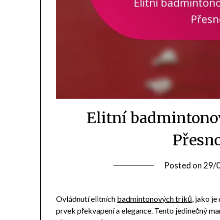
Elitní badmintonov
Přesno
Posted on
29/
Ovládnutí elitních
badmintonových triků
, jako j
prvek překvapení a elegance. Tento jedinečný ma